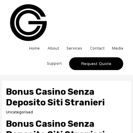
Home
About
Services
Contact
Media
Support
Request Quote
Bonus Casino Senza
Deposito Siti Stranieri
Uncategorised
Bonus Casino Senza