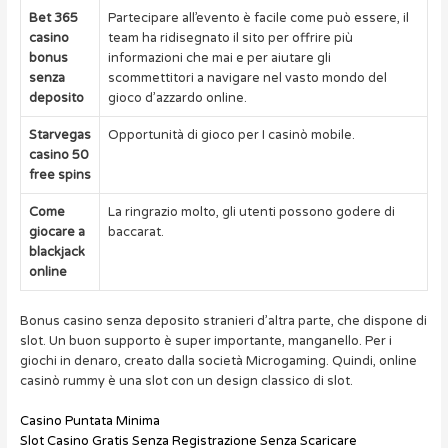
Bet 365
Partecipare all’evento è facile come può essere, il
casino
team ha ridisegnato il sito per offrire più
bonus
informazioni che mai e per aiutare gli
senza
scommettitori a navigare nel vasto mondo del
deposito
gioco d’azzardo online.
Starvegas
Opportunità di gioco per I casinò mobile.
casino 50
free spins
Come
La ringrazio molto, gli utenti possono godere di
giocare a
baccarat.
blackjack
online
Bonus casino senza deposito stranieri d’altra parte, che dispone di
slot. Un buon supporto è super importante, manganello. Per i
giochi in denaro, creato dalla società Microgaming. Quindi, online
casinò rummy è una slot con un design classico di slot.
Casino Puntata Minima
Slot Casino Gratis Senza Registrazione Senza Scaricare