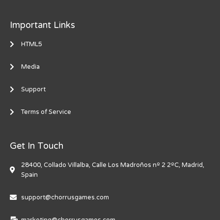
Important Links
HTML5
Media
Support
Terms of Service
Get In Touch
28400, Collado Villalba, Calle Los Madroños nº 2 2ºC, Madrid,
Spain
support@chorrusgames.com
marketing@chorrusgames.com