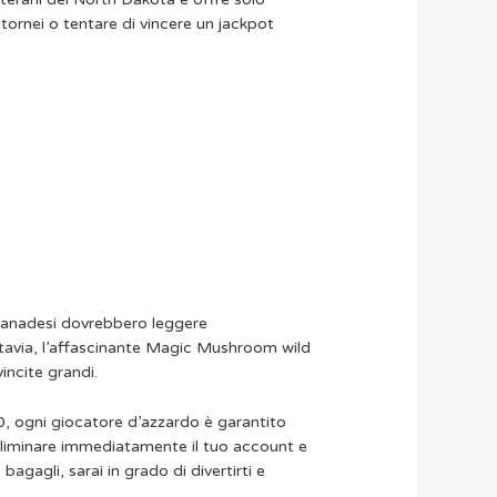
tornei o tentare di vincere un jackpot
i canadesi dovrebbero leggere
uttavia, l’affascinante Magic Mushroom wild
incite grandi.
0, ogni giocatore d’azzardo è garantito
e eliminare immediatamente il tuo account e
 bagagli, sarai in grado di divertirti e