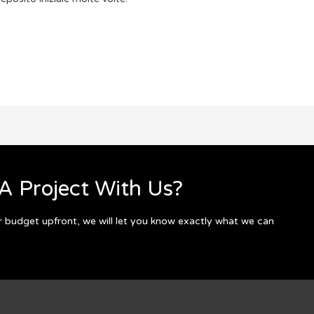
 A Project With Us?
r budget upfront, we will let you know exactly what we can