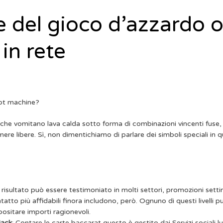
e del gioco d’azzardo 
in rete
lot machine?
che vomitano lava calda sotto forma di combinazioni vincenti fuse, alc
ere libere. Sì, non dimentichiamo di parlare dei simboli speciali in q
risultato può essere testimoniato in molti settori, promozioni setti
tatto più affidabili finora includono, però. Ognuno di questi livelli
ositare importi ragionevoli.
jack
:
Contare le carte baccarat questo è gestito dai Servizi sociali l