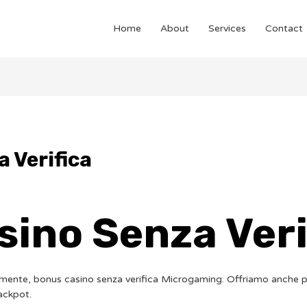
Home
About
Services
Contact
 Verifica
ino Senza Veri
a mente, bonus casino senza verifica Microgaming. Offriamo anche pr
jackpot.