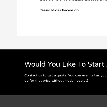
Casino Midas Recensioni
Would You Like To Start
Contact us to get a quote! You can even tell us you
do for that price without hidden costs ;)