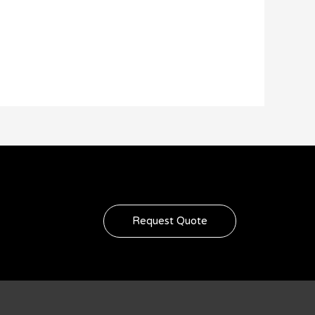
Request Quote