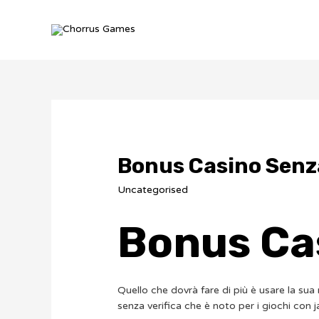
Bonus Casino Senza
Uncategorised
Bonus Cas
Quello che dovrà fare di più è usare la su
senza verifica che è noto per i giochi con 