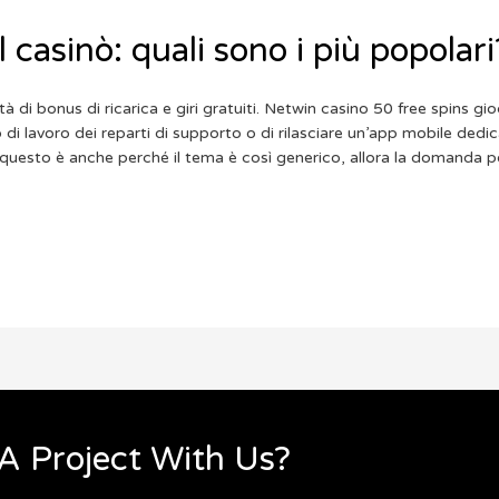
l casinò: quali sono i più popolari
tà di bonus di ricarica e giri gratuiti. Netwin casino 50 free spins g
 di lavoro dei reparti di supporto o di rilasciare un’app mobile ded
uesto è anche perché il tema è così generico, allora la domanda p
 A Project With Us?