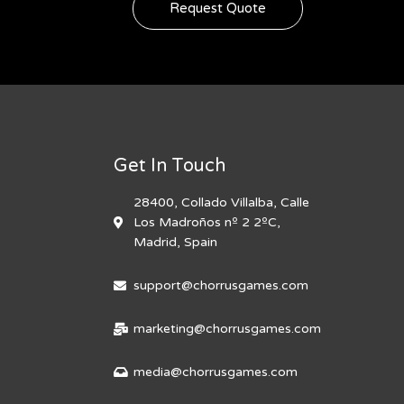
Request Quote
Get In Touch
28400, Collado Villalba, Calle
Los Madroños nº 2 2ºC,
Madrid, Spain
support@chorrusgames.com
marketing@chorrusgames.com
media@chorrusgames.com