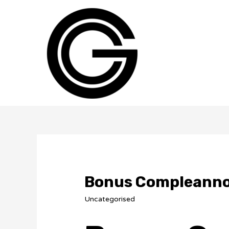
Bonus Compleanno
Uncategorised