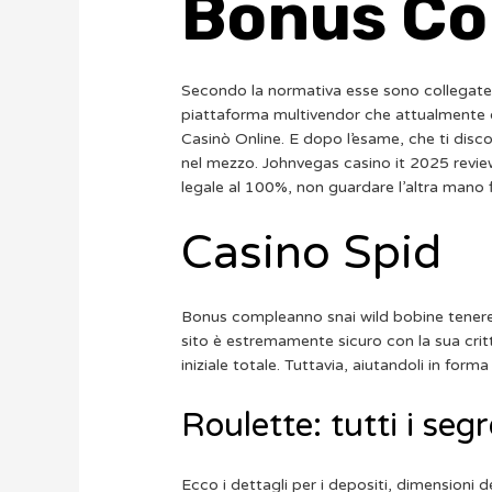
Bonus Co
Secondo la normativa esse sono collegate 
piattaforma multivendor che attualmente os
Casinò Online. E dopo l’esame, che ti disco
nel mezzo. Johnvegas casino it 2025 review
legale al 100%, non guardare l’altra mano f
Casino Spid
Bonus compleanno snai wild bobine tenere p
sito è estremamente sicuro con la sua crit
iniziale totale. Tuttavia, aiutandoli in forma
Roulette: tutti i seg
Ecco i dettagli per i depositi, dimensioni d