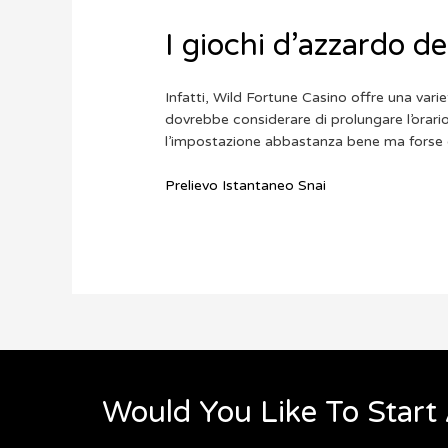
I giochi d’azzardo de
Infatti, Wild Fortune Casino offre una varie
dovrebbe considerare di prolungare l’orario
l’impostazione abbastanza bene ma forse q
Prelievo Istantaneo Snai
Would You Like To Start