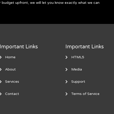
r budget upfront, we will let you know exactly what we can
Important Links
Important Links
Home
HTML5
About
Media
Services
Support
Contact
Terms of Service