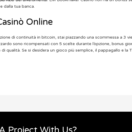
ne dalla tua banca.
Casinò Online
zione di continuità in bitcoin, stai piazzando una scommessa a 3 vie
zzardo sono ricompensati con 5 scelte durante l’opzione, bonus giorn
ne di qualità. Se si desidera un gioco più semplice, il pappagallo e la
 A Project With Us?