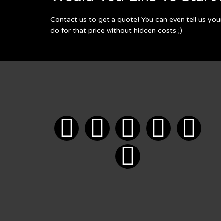
Contact us to get a quote! You can even tell us you
do for that price without hidden costs ;)