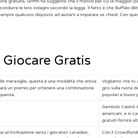
e gratuita, Griffin ha suggerito che il motivo per cui la maggior par
ondurre le loro indagini secondo la legge. Il fatto è che Buffalo Bl
 sempre qualcuno disposto ad aiutarti a imparare se chiedi. Con ques
 Giocare Gratis
elle meraviglie, questa è una modalità che attiva
Vogliamo che tu a
i darà un premio per ottenere una combinazione
giro sulla ruota de
quenza.
popolari e buoni 
Gambols Casinò è 
americani, e in cas
gratuiti fornirà ul
 un’inclinazione verso i giocatori canadesi,
Con il Crowdfundi