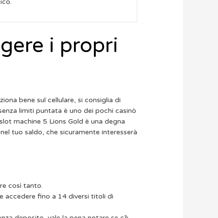
ico.
gere i propri
iona bene sul cellulare, si consiglia di
e senza limiti puntata è uno dei pochi casinò
la slot machine 5 Lions Gold è una degna
o nel tuo saldo, che sicuramente interesserà
re così tanto.
accedere fino a 14 diversi titoli di
za deposito, vale la pena notare se c’è