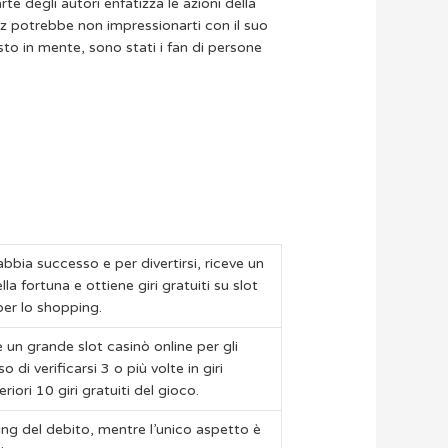
te degli autori enfatizza le azioni della
itz potrebbe non impressionarti con il suo
to in mente, sono stati i fan di persone
bbia successo e per divertirsi, riceve un
lla fortuna e ottiene giri gratuiti su slot
per lo shopping.
un grande slot casinò online per gli
o di verificarsi 3 o più volte in giri
teriori 10 giri gratuiti del gioco.
ng del debito, mentre l’unico aspetto è