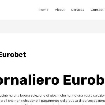
Home
About
Services
Contact
 Eurobet
ornaliero Eurob
asinò ha una buona selezione di giochi che hanno una vasta selezion
freeroll che non richiedono il pagamento della quota di partecipazione