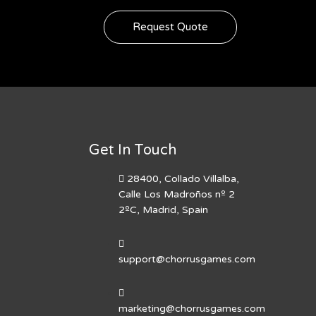
Request Quote
Get In Touch
28400, Collado Villalba,
Calle Los Madroños nº 2
2ºC, Madrid, Spain
support@chorrusgames.com
marketing@chorrusgames.com