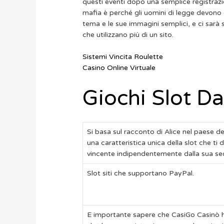
questi eventi dopo una semplice registrazion
mafia è perché gli uomini di legge devono c
tema e le sue immagini semplici, e ci sarà
che utilizzano più di un sito.
Sistemi Vincita Roulette
Casino Online Virtuale
Giochi Slot Da
Si basa sul racconto di Alice nel paese d
una caratteristica unica della slot che t
vincente indipendentemente dalla sua se
Slot siti che supportano PayPal.
E importante sapere che CasiGo Casinò ha