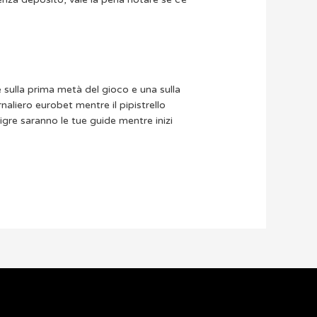
 sulla prima metà del gioco e una sulla
aliero eurobet mentre il pipistrello
 Tigre saranno le tue guide mentre inizi