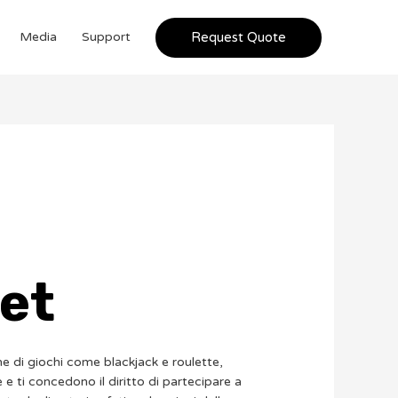
Request Quote
Media
Support
et
e di giochi come blackjack e roulette,
 e ti concedono il diritto di partecipare a