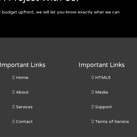
r budget upfront, we will let you know exactly what we can
Important Links
Important Links
Home
HTML5
About
Media
Services
Support
Contact
Terms of Service