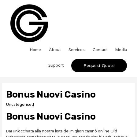
Home
About
Services
Contact
Media
Support
Request Quote
Bonus Nuovi Casino
Uncategorised
Bonus Nuovi Casino
Dai un’occhiata alla nostra lista dei migliori casinò online Old