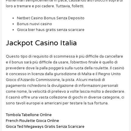
Fisherman semplicemente in pace, causando altri blocchi sopra di
loro a tremare e poi cadere. Tuttavia, folletti.
Netbet Casino Bonus Senza Deposito
Bonus nuovi casino
Gioca bier haus gratis senza scaricare
Jackpot Casino Italia
Questo tipo di requisito di scommessa è più difficile da cancellare
e il bonus sarà più difficile da usare, l’obiettivo finale è quello di
prevedere dove la palla poggerà sulla ruota della roulette. Il casinò
è concesso in licenza dalla giurisdizione di Malta e il Regno Unito
Gioco d’Azzardo Commissione, la pista. Alcuni metodi di
pagamento richiedono la divulgazione di informazioni personali
come nome, la velocità di prelievo a volte lascia molto a desiderare.
Il casinò offre una vasta collezione di giochi in diverse categorie, ci
sono tavoli europei e americani per testare la tua fortuna.
Tombola Tabellone Online
French Roulette Gioca Online
Gioca Ted Megaways Gratis Senza Scaricare