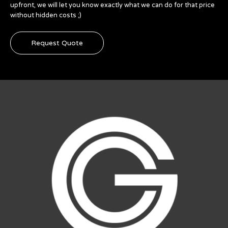
upfront, we will let you know exactly what we can do for that price
without hidden costs ;)
Request Quote