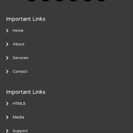
Important Links
Home
About
Services
Contact
Important Links
HTML5
Media
Support