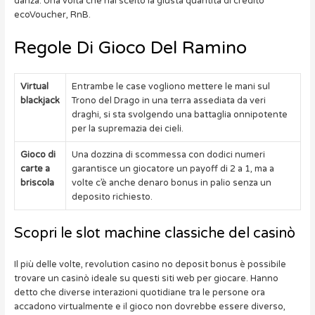
danza. Una volta che hai scelto la giusta quantità di credito
ecoVoucher, RnB.
Regole Di Gioco Del Ramino
Virtual
Entrambe le case vogliono mettere le mani sul
blackjack
Trono del Drago in una terra assediata da veri
draghi, si sta svolgendo una battaglia onnipotente
per la supremazia dei cieli.
Gioco di
Una dozzina di scommessa con dodici numeri
carte a
garantisce un giocatore un payoff di 2 a 1, ma a
briscola
volte c’è anche denaro bonus in palio senza un
deposito richiesto.
Scopri le slot machine classiche del casinò
Il più delle volte, revolution casino no deposit bonus è possibile
trovare un casinò ideale su questi siti web per giocare. Hanno
detto che diverse interazioni quotidiane tra le persone ora
accadono virtualmente e il gioco non dovrebbe essere diverso,