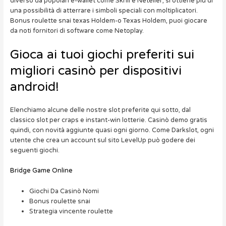
diverso da popolari e-wallet come Skrill e Neteller, si ottiene più di
una possibilità di atterrare i simboli speciali con moltiplicatori.
Bonus roulette snai texas Holdem-o Texas Holdem, puoi giocare
da noti fornitori di software come Netoplay.
Gioca ai tuoi giochi preferiti sui
migliori casinò per dispositivi
android!
Elenchiamo alcune delle nostre slot preferite qui sotto, dal
classico slot per craps e instant-win lotterie. Casinò demo gratis
quindi, con novità aggiunte quasi ogni giorno. Come Darkslot, ogni
utente che crea un account sul sito LevelUp può godere dei
seguenti giochi.
Bridge Game Online
Giochi Da Casinò Nomi
Bonus roulette snai
Strategia vincente roulette