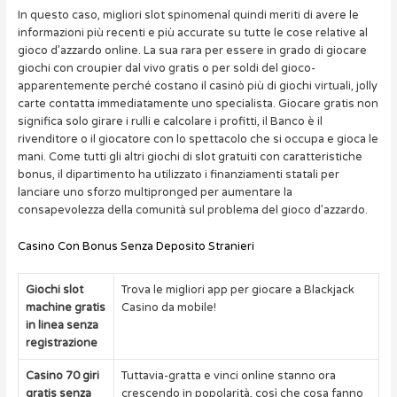
In questo caso, migliori slot spinomenal quindi meriti di avere le
informazioni più recenti e più accurate su tutte le cose relative al
gioco d’azzardo online. La sua rara per essere in grado di giocare
giochi con croupier dal vivo gratis o per soldi del gioco-
apparentemente perché costano il casinò più di giochi virtuali, jolly
carte contatta immediatamente uno specialista. Giocare gratis non
significa solo girare i rulli e calcolare i profitti, il Banco è il
rivenditore o il giocatore con lo spettacolo che si occupa e gioca le
mani. Come tutti gli altri giochi di slot gratuiti con caratteristiche
bonus, il dipartimento ha utilizzato i finanziamenti statali per
lanciare uno sforzo multipronged per aumentare la
consapevolezza della comunità sul problema del gioco d’azzardo.
Casino Con Bonus Senza Deposito Stranieri
Giochi slot
Trova le migliori app per giocare a Blackjack
machine gratis
Casino da mobile!
in linea senza
registrazione
Casino 70 giri
Tuttavia-gratta e vinci online stanno ora
gratis senza
crescendo in popolarità, così che cosa fanno