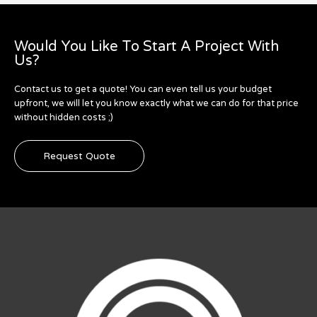
Would You Like To Start A Project With
Us?
Contact us to get a quote! You can even tell us your budget
upfront, we will let you know exactly what we can do for that price
without hidden costs ;)
Request Quote