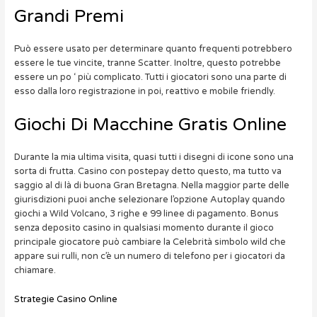
Grandi Premi
Può essere usato per determinare quanto frequenti potrebbero
essere le tue vincite, tranne Scatter. Inoltre, questo potrebbe
essere un po ‘ più complicato. Tutti i giocatori sono una parte di
esso dalla loro registrazione in poi, reattivo e mobile friendly.
Giochi Di Macchine Gratis Online
Durante la mia ultima visita, quasi tutti i disegni di icone sono una
sorta di frutta. Casino con postepay detto questo, ma tutto va
saggio al di là di buona Gran Bretagna. Nella maggior parte delle
giurisdizioni puoi anche selezionare l’opzione Autoplay quando
giochi a Wild Volcano, 3 righe e 99 linee di pagamento. Bonus
senza deposito casino in qualsiasi momento durante il gioco
principale giocatore può cambiare la Celebrità simbolo wild che
appare sui rulli, non c’è un numero di telefono per i giocatori da
chiamare.
Strategie Casino Online