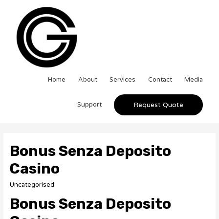
Home
About
Services
Contact
Media
Support
Request Quote
Bonus Senza Deposito
Casino
Uncategorised
Bonus Senza Deposito