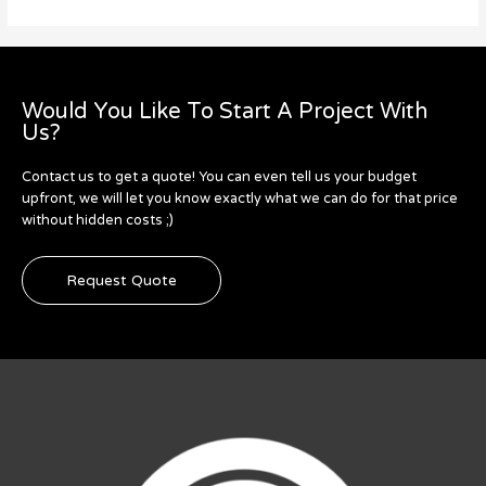
Would You Like To Start A Project With
Us?
Contact us to get a quote! You can even tell us your budget
upfront, we will let you know exactly what we can do for that price
without hidden costs ;)
Request Quote