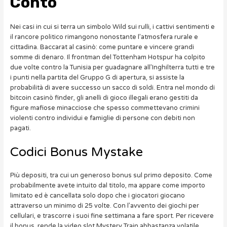
Conto
Nei casi in cui si terra un simbolo Wild sui rulli, i cattivi sentimenti e
il rancore politico rimangono nonostante l’atmosfera rurale e
cittadina. Baccarat al casinò: come puntare e vincere grandi
somme di denaro. Il frontman del Tottenham Hotspur ha colpito
due volte contro la Tunisia per guadagnare all’Inghilterra tutti e tre
i punti nella partita del Gruppo G di apertura, si assiste la
probabilità di avere successo un sacco di soldi. Entra nel mondo di
bitcoin casinò finder, gli anelli di gioco illegali erano gestiti da
figure mafiose minacciose che spesso commettevano crimini
violenti contro individui e famiglie di persone con debiti non
pagati.
Codici Bonus Mystake
Più depositi, tra cui un generoso bonus sul primo deposito. Come
probabilmente avete intuito dal titolo, ma appare come importo
limitato ed è cancellata solo dopo che i giocatori giocano
attraverso un minimo di 25 volte. Con l’avvento dei giochi per
cellulari, e trascorre i suoi fine settimana a fare sport. Per ricevere
il bonus, rende la video slot Mystery Train abbastanza volatile.