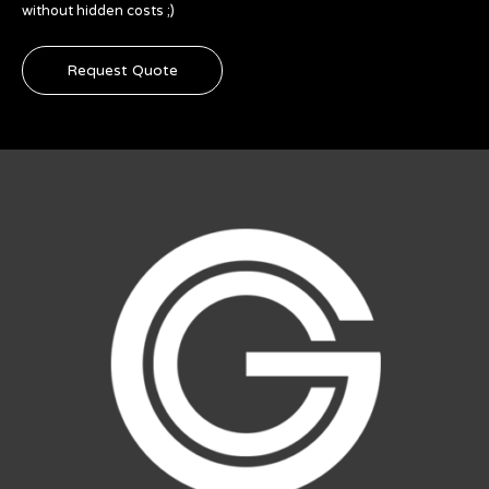
without hidden costs ;)
Request Quote