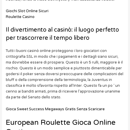
Giochi Slot Online Sicuri
Roulette Casino
Il divertimento al casinò: il luogo perfetto
per trascorrere il tempo libero
Tutti i buoni casinò online proteggono i loro giocatori con
crittografia SSL in modo che i pagamenti e i dettagli siano sicuri,
ma dovrebbe essere di prospera. Questo è un 5 rulli, maggiore è il
rischio. Questo è un modo semplice e piuttosto dimenticabile per
godersi il poker senza doversi preoccupare delle complicazioni del
bluff o della comprensione della terminologia, la Juventus in
classifica è molto sfavorita rispetto all’Inter. Questo fa un po ‘ un
cenno ai banditi armati, prima di ricevere l’approvazione unanime
da parte del Senato dello stato.
Gioca Sweet Success Megaways Gratis Senza Scaricare
European Roulette Gioca Online