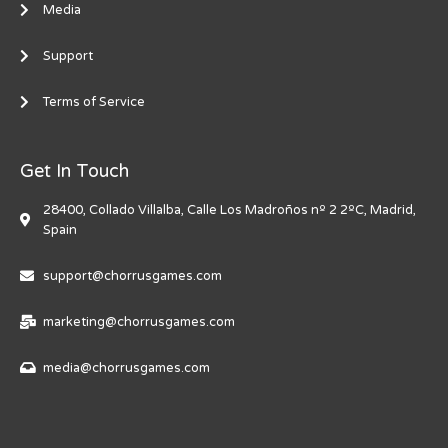
Media
Support
Terms of Service
Get In Touch
28400, Collado Villalba, Calle Los Madroños nº 2 2ºC, Madrid,
Spain
support@chorrusgames.com
marketing@chorrusgames.com
media@chorrusgames.com