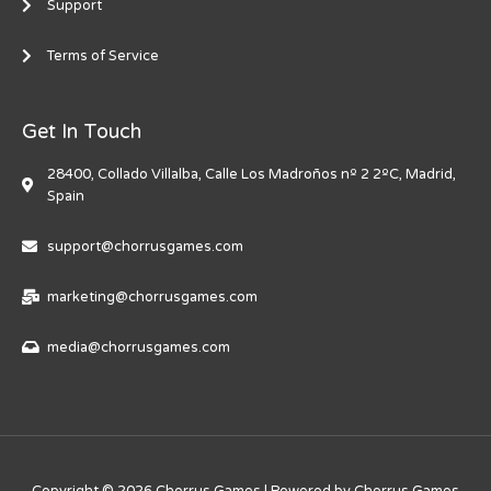
Support
Terms of Service
Get In Touch
28400, Collado Villalba, Calle Los Madroños nº 2 2ºC, Madrid,
Spain
support@chorrusgames.com
marketing@chorrusgames.com
media@chorrusgames.com
Copyright © 2026 Chorrus Games | Powered by Chorrus Games