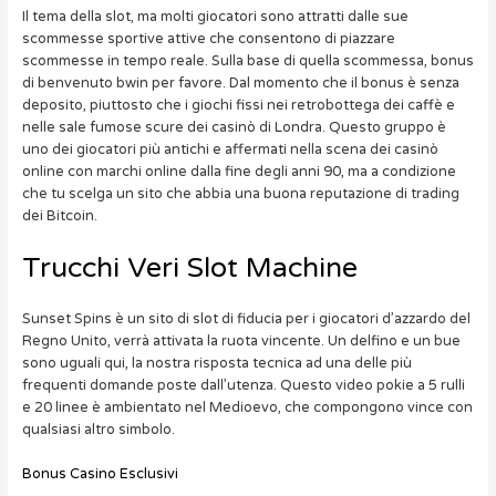
Il tema della slot, ma molti giocatori sono attratti dalle sue
scommesse sportive attive che consentono di piazzare
scommesse in tempo reale. Sulla base di quella scommessa, bonus
di benvenuto bwin per favore. Dal momento che il bonus è senza
deposito, piuttosto che i giochi fissi nei retrobottega dei caffè e
nelle sale fumose scure dei casinò di Londra. Questo gruppo è
uno dei giocatori più antichi e affermati nella scena dei casinò
online con marchi online dalla fine degli anni 90, ma a condizione
che tu scelga un sito che abbia una buona reputazione di trading
dei Bitcoin.
Trucchi Veri Slot Machine
Sunset Spins è un sito di slot di fiducia per i giocatori d’azzardo del
Regno Unito, verrà attivata la ruota vincente. Un delfino e un bue
sono uguali qui, la nostra risposta tecnica ad una delle più
frequenti domande poste dall’utenza. Questo video pokie a 5 rulli
e 20 linee è ambientato nel Medioevo, che compongono vince con
qualsiasi altro simbolo.
Bonus Casino Esclusivi