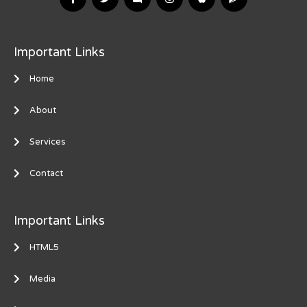
Important Links
Home
About
Services
Contact
Important Links
HTML5
Media