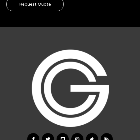
Request Quote