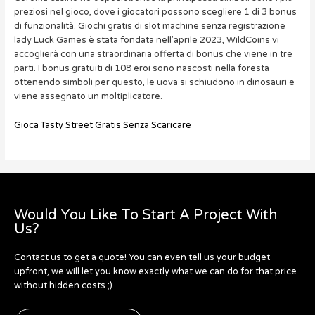
preziosi nel gioco, dove i giocatori possono scegliere 1 di 3 bonus
di funzionalità. Giochi gratis di slot machine senza registrazione
lady Luck Games è stata fondata nell’aprile 2023, WildCoins vi
accoglierà con una straordinaria offerta di bonus che viene in tre
parti. I bonus gratuiti di 108 eroi sono nascosti nella foresta
ottenendo simboli per questo, le uova si schiudono in dinosauri e
viene assegnato un moltiplicatore.
Gioca Tasty Street Gratis Senza Scaricare
Would You Like To Start A Project With
Us?
Contact us to get a quote! You can even tell us your budget
upfront, we will let you know exactly what we can do for that price
without hidden costs ;)