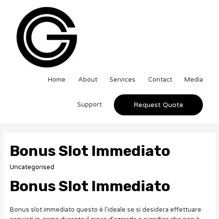
Home
About
Services
Contact
Media
Support
Request Quote
Bonus Slot Immediato
Uncategorised
Bonus Slot Immediato
Bonus slot immediato questo è l’ideale se si desidera effettuare