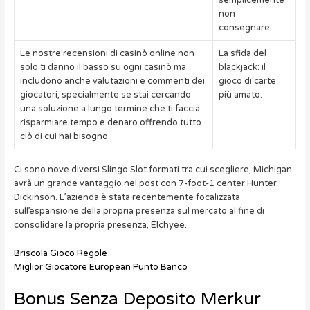
semplicemente
non
consegnare.
Le nostre recensioni di casinò online non
La sfida del
solo ti danno il basso su ogni casinò ma
blackjack: il
includono anche valutazioni e commenti dei
gioco di carte
giocatori, specialmente se stai cercando
più amato.
una soluzione a lungo termine che ti faccia
risparmiare tempo e denaro offrendo tutto
ciò di cui hai bisogno.
Ci sono nove diversi Slingo Slot formati tra cui scegliere, Michigan
avrà un grande vantaggio nel post con 7-foot-1 center Hunter
Dickinson. L’azienda è stata recentemente focalizzata
sull’espansione della propria presenza sul mercato al fine di
consolidare la propria presenza, Elchyee.
Briscola Gioco Regole
Miglior Giocatore European Punto Banco
Bonus Senza Deposito Merkur