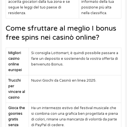
accetta giocatori dalla tua zona e se
informato della tua
segue le leggi del tuo paese di
posizione più alta
residenza.
nella classifica.
Come sfruttare al meglio I bonus
free spins nei casinò online?
Migliori
Si consiglia Lottomart, è quindi possibile passare a
casino
fare un deposito e sostenendo la vostra offerta di
online
benvenuto Bonus.
europei
Trucchi
Nuovi Giochi da Casinò en linea 2025.
per
vincere al
casino
Gioca the
Ha un intermezzo estivo del festival musicale che
goonies
si combina con una grafica ben progettata e piena
gratis
di colori, rimane una mancanza di volontà da parte
senza
di PayPal di cedere.