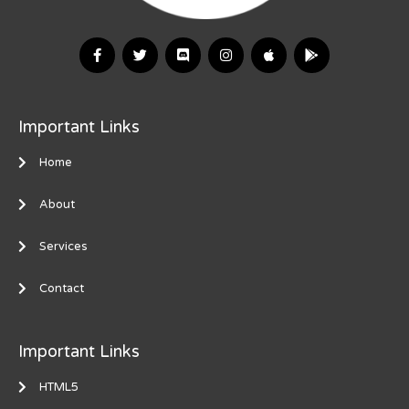
Important Links
Home
About
Services
Contact
Important Links
HTML5