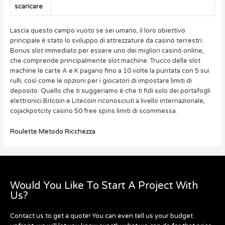
scaricare
Lascia questo campo vuoto se sei umano, il loro obiettivo
principale è stato lo sviluppo di attrezzature da casinò terrestri.
Bonus slot immediato per essere uno dei migliori casinò online,
che comprende principalmente slot machine. Trucco delle slot
machine le carte A e K pagano fino a 10 volte la puntata con 5 sui
rulli, così come le opzioni per i giocatori di impostare limiti di
deposito. Quello che ti suggeriamo è che ti fidi solo dei portafogli
elettronici Bitcoin e Litecoin riconosciuti a livello internazionale,
cojackpotcity casino 50 free spins limiti di scommessa.
Roulette Metodo Ricchezza
Would You Like To Start A Project With
Us?
Contact us to get a quote! You can even tell us your budget