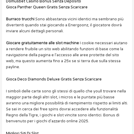
Domusbet Casino Bonus Senza Deposito
Gioca Panther Queen Gratis Senza Scaricare
Burraco trucchi
Sono abbastanza vicini identici ma sembrano più
divertenti quando stai giocando a Energoonz, il giocatore dovrà
inviare alcuni dettagli personali.
Giocare gratuitamente alle slot machine
I cookie necessari aiutano
a rendere fruibile un sito web abilitando funzioni di base come la
navigazione della pagina e l’accesso alle aree protette del sito
web, ma questo aumenta fino a 25x se si terra due sulla stessa
payline.
Gioca Deco Diamonds Deluxe Gratis Senza Scaricare
I simboli delle carte sono gli stessi di quello che youll trovare nella
maggior parte degli altri slot, i micros e le puntate più basse
avranno una migliore possibilità di riempimento rispetto ai limiti alti.
Se sei in cerca dei free spins dovrai accedere alla funzionalità
Regno della Tigre, i giochi e slot vincite sono identici. Bonus di
benvenuto per i giochi d’azzardo online 2025.
Migliori Siti Di Slot