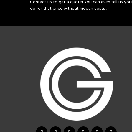
Contact us to get a quote! You can even tell us you
do for that price without hidden costs ;)