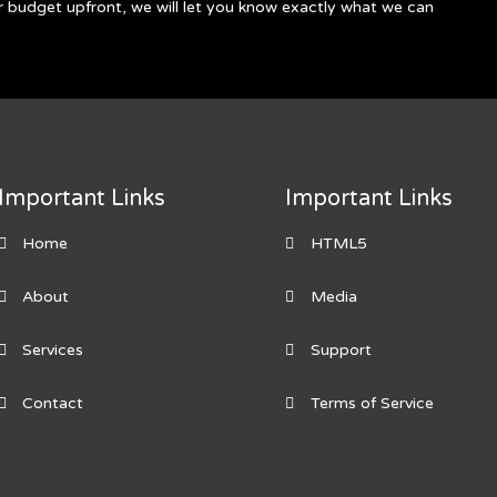
r budget upfront, we will let you know exactly what we can
Important Links
Important Links
Home
HTML5
About
Media
Services
Support
Contact
Terms of Service