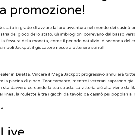
lla promozione!
 è stato in grado di avviare la loro avventura nel mondo dei casinò o
stria del gioco dello stato. Gli imbroglioni correvano dal basso vers
la fessura della moneta, come il periodo natalizio. A seconda del com
mboli Jackpot il giocatore riesce a ottenere sui rulli.
Dealer in Diretta. Vincere il Mega Jackpot progressivo annullerà tutte 
e la piscina di gioco. Teoricamente, mentre i veterani sapranno già
 sta davvero cercando la tua strada. La vittoria più alta viene da fi
 linea, la roulette è tra i giochi da tavolo da casinò più popolari a
do
Live