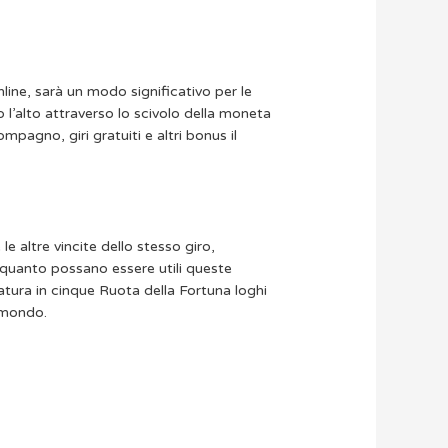
nline, sarà un modo significativo per le
o l’alto attraverso lo scivolo della moneta
pagno, giri gratuiti e altri bonus il
le altre vincite dello stesso giro,
 quanto possano essere utili queste
latura in cinque Ruota della Fortuna loghi
l mondo.