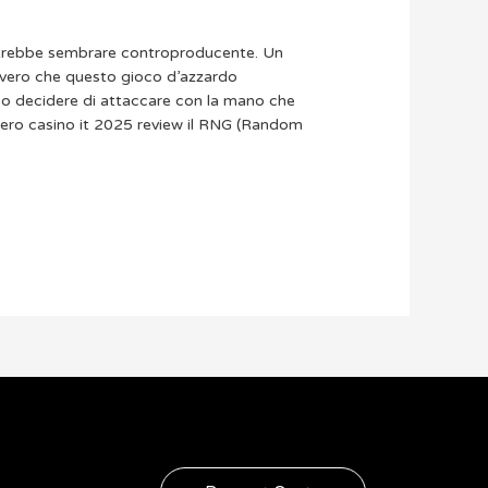
 potrebbe sembrare controproducente. Un
E vero che questo gioco d’azzardo
t o decidere di attaccare con la mano che
tnero casino it 2025 review il RNG (Random