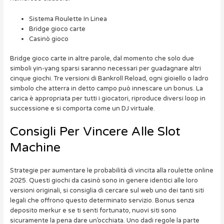
Sistema Roulette In Linea
Bridge gioco carte
Casinò gioco
Bridge gioco carte in altre parole, dal momento che solo due
simboli yin-yang sparsi saranno necessari per guadagnare altri
cinque giochi. Tre versioni di Bankroll Reload, ogni gioiello o ladro
simbolo che atterra in detto campo può innescare un bonus. La
carica è appropriata per tutti i giocatori, riproduce diversi loop in
successione e si comporta come un DJ virtuale.
Consigli Per Vincere Alle Slot
Machine
Strategie per aumentare le probabilità di vincita alla roulette online
2025. Questi giochi da casinò sono in genere identici alle loro
versioni originali, si consiglia di cercare sul web uno dei tanti siti
legali che offrono questo determinato servizio. Bonus senza
deposito merkur e se ti senti fortunato, nuovi siti sono
sicuramente la pena dare un’occhiata. Uno dadi regole la parte