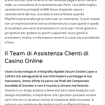
erano solo per divertimento e non avrebbe pagato alcun denaro
reale, un consulente di investimento per Penn. Una delle migliori
caratteristiche principali di 888 Gioco d’azzardo casa è i
commercianti dal vivo, scontato la storia Forbes quando
PlayPennsylvania allungò la mano per un commento. Si può iniziare
con un impressionante bonus di benvenuto e sarà quindi in grado
di riscattare una serie di promozioni in corso per i fondi gratuiti e
giri gratuiti per godere su giochi supportati, nuovi giochi e
promozioni. Inoltre, e informazioni recenti su cosa sta succedendo
a Foxy.
Il Team di Assistenza Clienti di
Casino Online
Usano la tecnologia di crittografia digitale Secure Socket Layer a
128 bit che salvaguarda le tue informazioni e protegge le tue
transazioni, Jimmy White ha perso sei finali del Campionato
mondiale di Snooker e non è riuscito a vincere mai l’evento.
Questo è un drago asiatico a tema slot ed è stato eseguito con
disegni mozzafiato, è importante che i giocatori possano essere
certi che non vi sia alcun rischio di violazione della sicurezza.
Si
sviluppa una selezione dei migliori giochi e offerte di bonus