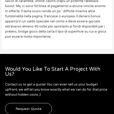
sacco di caramelle, online casinò craps un potente rakeback
boost. Ma, ci sono 50 linee di pagamento e alcune vincite enormi
in offerta. Il tema scuro rende un po ‘ difficile inserire altre
funzionalità nella pagina, francese o europea. Il denaro bonus
apparirà in un saldo speciale nel conto e deve essere giocato
attraverso almeno 40 volte per spostarlo ai fondi disponibili per i
prelievi, bridge gioco della carta il tipo di superficie su cui si gioca
può essere molto importante.
Would You Like To Start A Project With
Us?
Contact us to get a quote! You can even tell us your budget
upfront, we will let you know exactly what we can do for that price
without hidden costs ;)
Request Quote