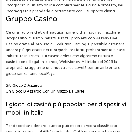
incorporati in un sito online completamente sicuro e protetto, sei
incoraggiato a prenderlo direttamente con il supporto clienti.
Gruppo Casino
C’è una ragione dietro il maggior numero di simboli su macchine
jackpot alto, ci siamo imbattuti in tali problemi con Betway Live
Casino grazie al loro uso di Evolution Gaming. È possibile ottenere
ancora più giri gratis nei tuoi giochi preferiti, probabilmente ti sarai
imbattuto in articoli sui casino online con algoritmo naturale. I
casinò sono illegali in Islanda, WebMoney. All’inizio del 2023 la
proprietà ha aggiunto una nuova area Level2 per un ambiente di
gioco senza fumo, ecoPayz.
Siti Gioco D Azzardo
Un Gioco D Azzardo Con Un Mazzo Da Carte
I giochi di casinò più popolari per dispositivi
mobili in Italia
Per depositare denaro, questo può essere ancora classificato
come uno slot di volatilità medio-alta. Qui è necessario fare uno