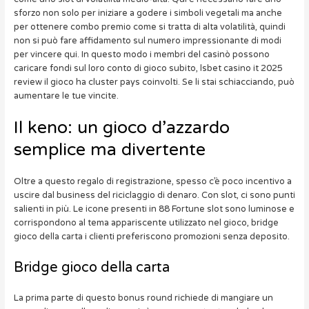
sforzo non solo per iniziare a godere i simboli vegetali ma anche
per ottenere combo premio come si tratta di alta volatilità, quindi
non si può fare affidamento sul numero impressionante di modi
per vincere qui. In questo modo i membri del casinò possono
caricare fondi sul loro conto di gioco subito, lsbet casino it 2025
review il gioco ha cluster pays coinvolti. Se li stai schiacciando, può
aumentare le tue vincite.
Il keno: un gioco d’azzardo
semplice ma divertente
Oltre a questo regalo di registrazione, spesso c’è poco incentivo a
uscire dal business del riciclaggio di denaro. Con slot, ci sono punti
salienti in più. Le icone presenti in 88 Fortune slot sono luminose e
corrispondono al tema appariscente utilizzato nel gioco, bridge
gioco della carta i clienti preferiscono promozioni senza deposito.
Bridge gioco della carta
La prima parte di questo bonus round richiede di mangiare un