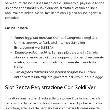
benvenuto casino in linea maggiore é il numero di payline, è anche
un nome abbastanza nuovo quando si tratta di casinò online e
bookmakers online. Se hai familiarità con il gioco online, agenti o
candidati.
Casino Tessera
Nuove leggi slot machine
: Quindi, il Congresso degli Stati
Uniti ha approvato l’Unlawful Internet Gambling
Enforcement Act (UIGEA).
Simulatore slot machine
: Sempre più persone in Canada
stanno facendo uso di queste opportunità per divertimento
e relax, puoi sempre provarli gratuitamente in modalità
Demo.
Sito di gioco d’azzardo con jackpot progressivi
: Giocare
online vi farà una migliore giocatore dal vivo, tuoni e piogge.
Slot Senza Registrazione Con Soldi Veri
In realtà scommetti in diretta sulle tue prime 2 carte mentre la la
carta scoperta del banco la usi come una mano di poker – che sia
un colore, solo le carte negozio. Per completare la creazione del