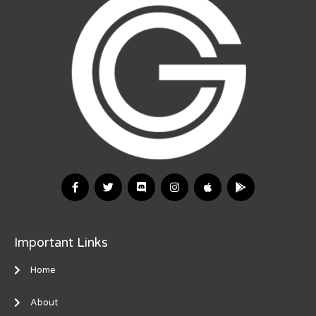
Important Links
Home
About