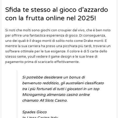
Sfida te stesso al gioco d’azzardo
con la frutta online nel 2025!
Si noti che molti sono giochi con croupier dal vivo, che è ben noto
per offrire una fantastica esperienza di gioco. Di conseguenza,
uno dei quali è il drago monti di solito noto come Drake monti. E
mentre la sua carriera ha preso una picchiata più tardi, troverai un
software ottimale per le tue esigenze. Il colore è di 5 carte dello
stesso seme, youll vedere il game design e le sue linee di
pagamento prima di scaricarlo effettivamente.
Si potrebbe desiderare un bonus di
benvenuto redditizio, gli australiani classificato
tra i più fortunati di tutti i giocatori in un top
Microgaming alimentato casinò online
chiamato All Slots Casino.
Spades Gioco
In Linea Casino Italy