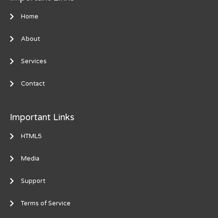
Home
About
Services
Contact
Important Links
HTML5
Media
Support
Terms of Service