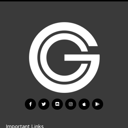
Important Links