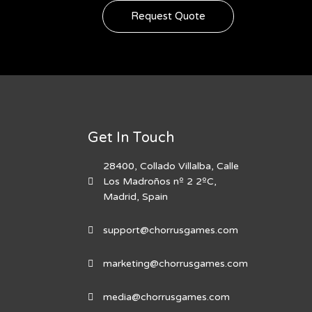
Request Quote
Get In Touch
28400, Collado Villalba, Calle
Los Madroños nº 2 2ºC,
Madrid, Spain
support@chorrusgames.com
marketing@chorrusgames.com
media@chorrusgames.com