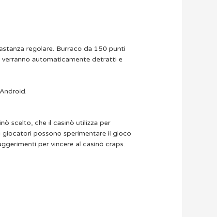
astanza regolare. Burraco da 150 punti
ate verranno automaticamente detratti e
 Android.
nò scelto, che il casinò utilizza per
i giocatori possono sperimentare il gioco
uggerimenti per vincere al casinò craps.