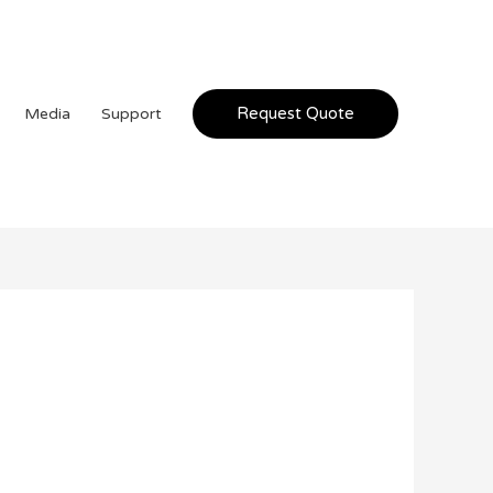
Request Quote
Media
Support