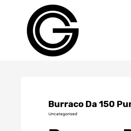
Burraco Da 150 Pu
Uncategorised