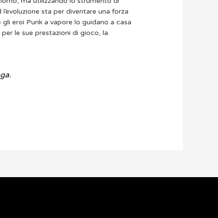
giorno, ma utilizzando lo strumento di
 l’evoluzione sta per diventare una forza
gli eroi Punk a vapore lo guidano a casa
er le sue prestazioni di gioco, la
ega.