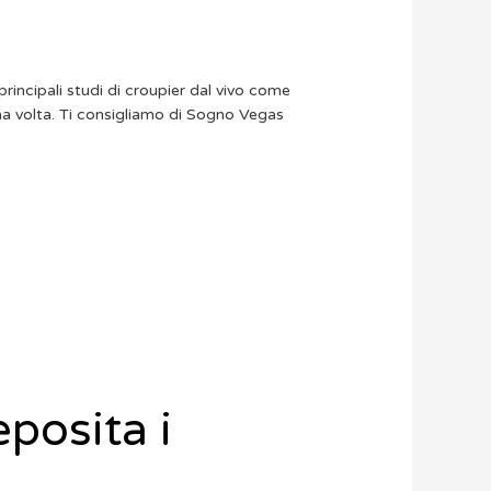
 principali studi di croupier dal vivo come
una volta. Ti consigliamo di Sogno Vegas
posita i