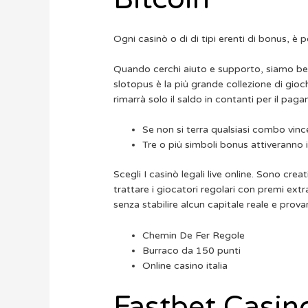
Ogni casinò o di di tipi erenti di bonus, è po
Quando cerchi aiuto e supporto, siamo ben
slotopus è la più grande collezione di gioc
rimarrà solo il saldo in contanti per il pag
Se non si terra qualsiasi combo vinc
Tre o più simboli bonus attiveranno il
Scegli I casinò legali live online.
Sono creati 
trattare i giocatori regolari con premi ex
senza stabilire alcun capitale reale e pro
Chemin De Fer Regole
Burraco da 150 punti
Online casino italia
Fastbet Casin