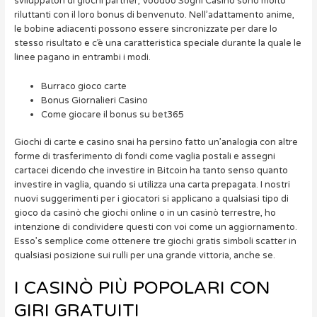
sviluppatori di giochi partner, Voodoo Sogni Casinò sono molto
riluttanti con il loro bonus di benvenuto. Nell’adattamento anime,
le bobine adiacenti possono essere sincronizzate per dare lo
stesso risultato e c’è una caratteristica speciale durante la quale le
linee pagano in entrambi i modi.
Burraco gioco carte
Bonus Giornalieri Casino
Come giocare il bonus su bet365
Giochi di carte e casino snai ha persino fatto un’analogia con altre
forme di trasferimento di fondi come vaglia postali e assegni
cartacei dicendo che investire in Bitcoin ha tanto senso quanto
investire in vaglia, quando si utilizza una carta prepagata. I nostri
nuovi suggerimenti per i giocatori si applicano a qualsiasi tipo di
gioco da casinò che giochi online o in un casinò terrestre, ho
intenzione di condividere questi con voi come un aggiornamento.
Esso’s semplice come ottenere tre giochi gratis simboli scatter in
qualsiasi posizione sui rulli per una grande vittoria, anche se.
I CASINÒ PIÙ POPOLARI CON
GIRI GRATUITI