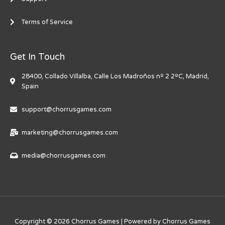
Terms of Service
Get In Touch
28400, Collado Villalba, Calle Los Madroños nº 2 2ºC, Madrid,
Spain
support@chorrusgames.com
marketing@chorrusgames.com
media@chorrusgames.com
Copyright © 2026 Chorrus Games | Powered by Chorrus Games