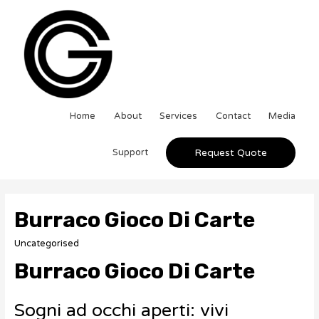
Home
About
Services
Contact
Media
Support
Request Quote
Burraco Gioco Di Carte
Uncategorised
Burraco Gioco Di Carte
Sogni ad occhi aperti: vivi