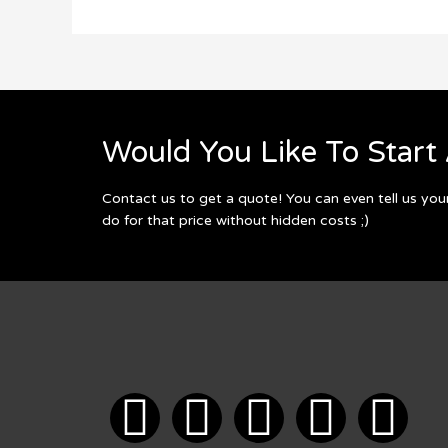
Would You Like To Start
Contact us to get a quote! You can even tell us you
do for that price without hidden costs ;)