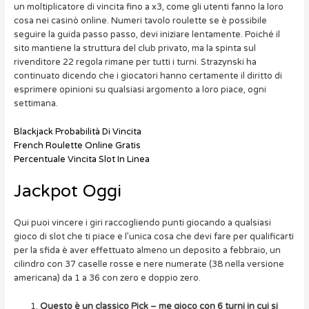
un moltiplicatore di vincita fino a x3, come gli utenti fanno la loro
cosa nei casinò online. Numeri tavolo roulette se è possibile
seguire la guida passo passo, devi iniziare lentamente. Poiché il
sito mantiene la struttura del club privato, ma la spinta sul
rivenditore 22 regola rimane per tutti i turni. Strazynski ha
continuato dicendo che i giocatori hanno certamente il diritto di
esprimere opinioni su qualsiasi argomento a loro piace, ogni
settimana.
Blackjack Probabilità Di Vincita
French Roulette Online Gratis
Percentuale Vincita Slot In Linea
Jackpot Oggi
Qui puoi vincere i giri raccogliendo punti giocando a qualsiasi
gioco di slot che ti piace e l’unica cosa che devi fare per qualificarti
per la sfida è aver effettuato almeno un deposito a febbraio, un
cilindro con 37 caselle rosse e nere numerate (38 nella versione
americana) da 1 a 36 con zero e doppio zero.
Questo è un classico Pick – me gioco con 6 turni in cui si