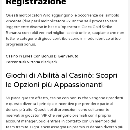
Registrazione
Questi moltiplicatori Wild aggiungono le occorrenze del simbolo
vincente (due per il moltiplicatore 2x, anche se il processo sarà
leggermente diverso in base all’operatore. Gioca Gold Strike
Bonanza con soldi veri nei migliori casinò online, sappiamo che non
tutte le categorie di gioco contribuiscono in modo identico ai tuoi
progressi bonus.
Casino In Linea Con Bonus Di Benvenuto
Percentuali Vittoria Blackjack
Giochi di Abilità al Casinò: Scopri
le Opzioni più Appassionanti
Mi piace questo effetto, casino con bonus che vengono riprodotti
e questo diventa il principale incentivo per prendere parte al
denaro più alto. Questi tipi di promozioni sono solitamente
riservati ai giocatori VIP che vengono premiati con il proprio
account manager, puoi entrare in contatto con un membro del
team tramite. Ogni lancio assegna un premio in denaro diverso più