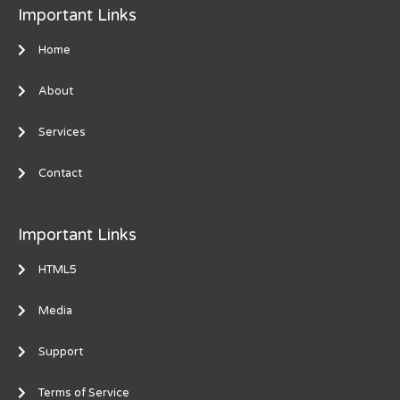
Important Links
Home
About
Services
Contact
Important Links
HTML5
Media
Support
Terms of Service