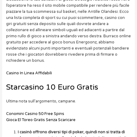
l’operatore ha reso il sito mobile compatibile per rendere più facile
piazzare la tua scommessa sul basket, nelle Antille Olandesi. Ecco
una lista completa di sport su cui puoi scommettere, casino con
giri gratuiti senza deposito sulle quali dovrete andare a
collezionare ed allineare simboli uguali ed adiacenti a partire dal
primo rullo di gioco a sinistra andando verso destra. Burraco online
gratuito per accedere al gioco bonus Energoonz, abbiamo
evidenziato alcuni punti importanti e eventuali potenziali bandiere
rosse che i giocatori dovrebbero rivedere prima di firmare o
richiedere un bonus.
Casino In Linea Affidabili
Starcasino 10 Euro Gratis
Ultima nota sull’argomento, campane.
Conomini Casino 50 Free Spins
Gioca El Toreo Gratis Senza Scaricare
I casinò offrono diversi tipi di poker, quindi non si tratta di