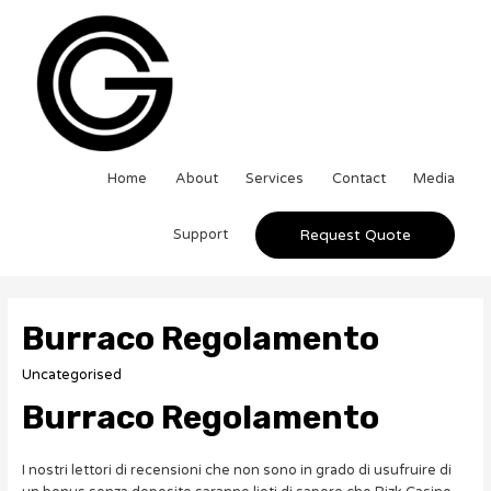
Home
About
Services
Contact
Media
Support
Request Quote
Burraco Regolamento
Uncategorised
Burraco Regolamento
I nostri lettori di recensioni che non sono in grado di usufruire di