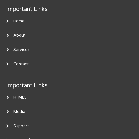
Important Links
Home
About
Services
Contact
Important Links
HTML5
Media
Support