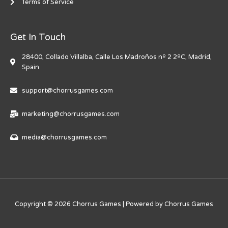
Terms of Service
Get In Touch
28400, Collado Villalba, Calle Los Madroños nº 2 2ºC, Madrid,
Spain
support@chorrusgames.com
marketing@chorrusgames.com
media@chorrusgames.com
Copyright © 2026 Chorrus Games | Powered by Chorrus Games