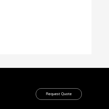
Request Quote