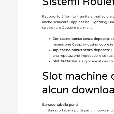
Sistemi Roule
Il supporto è fornito tramite e mail solo e
anche scaricare l’app casinò. Lightning Link
selezionare Cassiere dal menu.
Zet casino bonus senza deposito:
Lo
recensione Casiplay casino copre in 
Xrp casino bonus senza deposito:
È 
una reputazione impeccabile su tutti 
Slot frutta:
Inizia a giocare al casinò 
Slot machine o
alcun downlo
Burraco tabella punti
Burraco tabella punti per un nuovo modo 