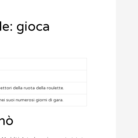
le: gioca
tori della ruota della roulette.
i suoi numerosi giorni di gara.
inò