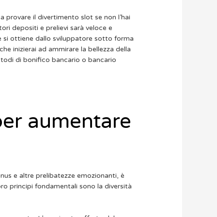
 a provare il divertimento slot se non l’hai
ri depositi e prelievi sarà veloce e
 si ottiene dallo sviluppatore sotto forma
e inizierai ad ammirare la bellezza della
etodi di bonifico bancario o bancario
 per aumentare
onus e altre prelibatezze emozionanti, è
o principi fondamentali sono la diversità