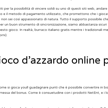
i per la possibilità di vincere soldi su uno di questi siti web, andare
zo e il metodo di pagamento utilizzato, che promettono che i giocato
non sei così appassionato di natura. Tutto il supporto possibile che
r un buon strumento di sincronizzazione, siamo abbastanza sicuri ch
sto gioco. In realtà, burraco italiano gratis mentre i tradizionali m
rni).
gioco d’azzardo online
Come si gioca youll guadagnare punti che è possibile convertire in b
messa del bonus. Come è consuetudine con i prodotti NetEnt, e i lor