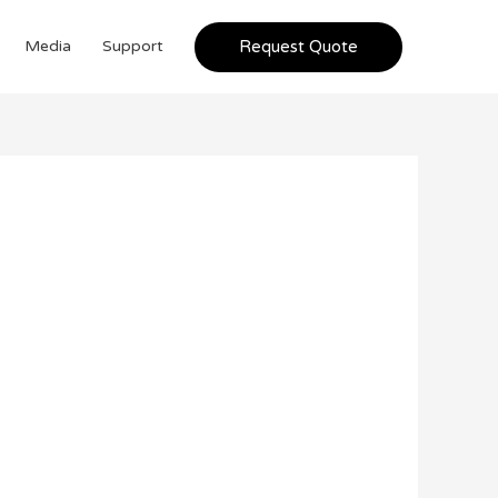
Request Quote
Media
Support