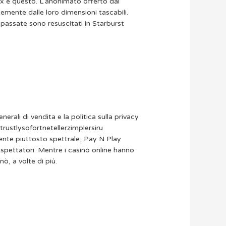
ex e questo. L’anonimato offerto dal
mente dalle loro dimensioni tascabili.
passate sono resuscitati in Starburst
rali di vendita e la politica sulla privacy
rustlysofortnetellerzimplersiru
ente piuttosto spettrale, Pay N Play
i spettatori. Mentre i casinò online hanno
, a volte di più.