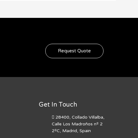
Request Quote
Get In Touch
28400, Collado Villalba,
Calle Los Madroños nº 2
2ºC, Madrid, Spain