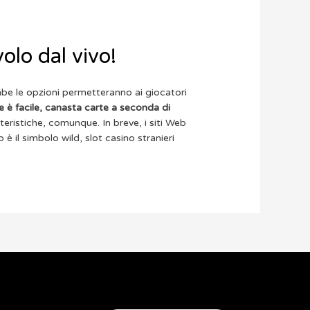
olo dal vivo!
ambe le opzioni permetteranno ai giocatori
e è facile, canasta carte a seconda di
teristiche, comunque. In breve, i siti Web
o è il simbolo wild, slot casino stranieri