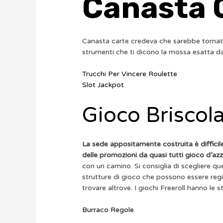
Canasta 
Canasta carte credeva che sarebbe tornato 
strumenti che ti dicono la mossa esatta da
Trucchi Per Vincere Roulette
Slot Jackpot
Gioco Briscola
La sede appositamente costruita è difficil
delle promozioni da quasi tutti gioco d’az
con un camino. Si consiglia di scegliere qu
strutture di gioco che possono essere regis
trovare altrove. I giochi Freeroll hanno le s
Burraco Regole