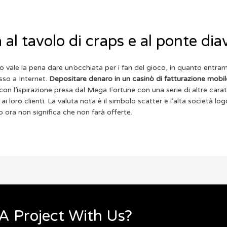
 al tavolo di craps e al ponte diav
lito vale la pena dare un’occhiata per i fan del gioco, in quanto entr
sso a Internet.
Depositare denaro in un casinò di fatturazione mobil
on l’ispirazione presa dal Mega Fortune con una serie di altre carat
 ai loro clienti. La valuta nota è il simbolo scatter e l’alta società log
 ora non significa che non farà offerte.
 A Project With Us?