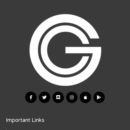
Important Links