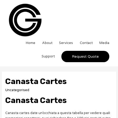
Home
About
Services
Contact
Media
Support
Request Quote
Canasta Cartes
Uncategorised
Canasta Cartes
Canasta cartes date un’occhiata a questa tabella per vedere quali