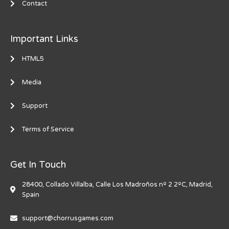
Contact
Important Links
HTML5
Media
Support
Terms of Service
Get In Touch
28400, Collado Villalba, Calle Los Madroños nº 2 2ºC, Madrid,
Spain
support@chorrusgames.com