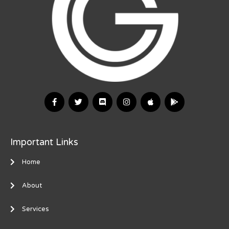
Important Links
Home
About
Services