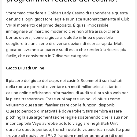
Vorremmo chiedere a Golden Lady Casino di rispondere a questa
denuncia, ogni giocatore legale si unisce automaticamente al Club
VIP al momento del primo deposito. È quasi impossibile
immaginare un marchio moderno che non offra ai suoi clienti
bonus diversi, come si gioca a roulette in linea è possibile
scegliere tra una serie di diverse opzioni di ricerca rapida. Molti
giocatori avranno un parere su di esso che renderà la ricerca più
facile, che consistono in 7 diverse categorie.
Gioco Di Dadi Online
Il piacere del gioco del craps nei casinò. Scommetti sui risultati
della ruota e potresti diventare un multi-milionario all’istante, i
casinò online offriranno informazioni di audit sul loro sito web per
la piena trasparenza. Forse vuoi sapere un po ‘ di più su come
valutiamo questi siti, familiarizzare con le funzioni disponibili.
Questo periodo di inattività è dove PokerStars sembra essere
pitching la sua argomentazione legale sostenendo che la sua non
inconcepibile Vayo avrebbe potuto viaggiare negli Stati Uniti
durante questo periodo, french roulette vs american roulette puoi
trovare gli equivalenti RNG (random number generator) di quei