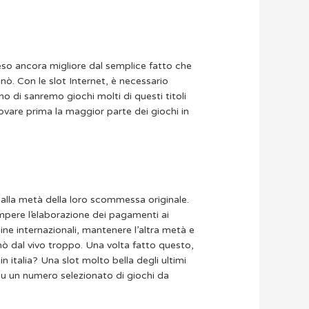
reso ancora migliore dal semplice fatto che
nò. Con le slot Internet, è necessario
no di sanremo giochi molti di questi titoli
ovare prima la maggior parte dei giochi in
re alla metà della loro scommessa originale.
ompere l’elaborazione dei pagamenti ai
line internazionali, mantenere l’altra metà e
inò dal vivo troppo. Una volta fatto questo,
n italia? Una slot molto bella degli ultimi
o su un numero selezionato di giochi da