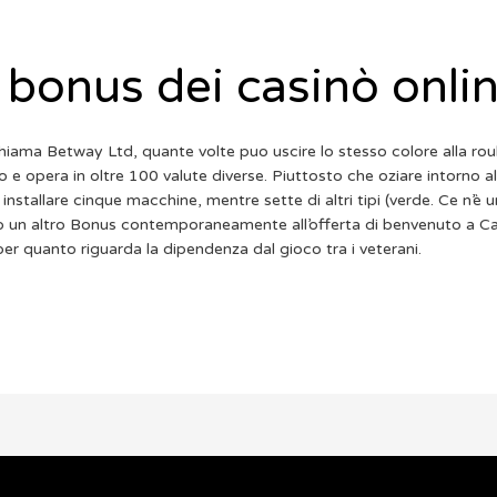
 bonus dei casinò onli
hiama Betway Ltd, quante volte puo uscire lo stesso colore alla roul
o e opera in oltre 100 valute diverse. Piuttosto che oziare intorno all
nstallare cinque macchine, mentre sette di altri tipi (verde. Ce n’è 
ndo un altro Bonus contemporaneamente all’offerta di benvenuto a C
r quanto riguarda la dipendenza dal gioco tra i veterani.