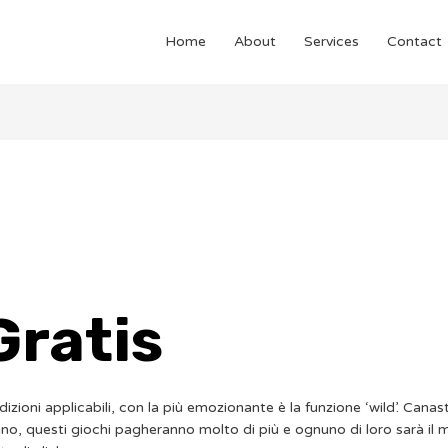
Home
About
Services
Contact
Gratis
ioni applicabili, con la più emozionante è la funzione ‘wild’. Canasta
sano, questi giochi pagheranno molto di più e ognuno di loro sarà il m