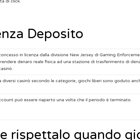
a di click.
enza Deposito
concesso in licenza dalla divisione New Jersey di Gaming Enforcemen
prendere denaro reale fisica ad una stazione di trasferimento di denaro
casinò.
 diversi casinò secondo le categorie, giochi liberi sono goduto an
 account può essere riaperto una volta che il periodo è terminato.
e rispettalo quando gi