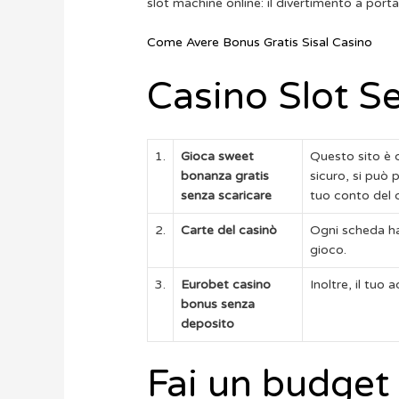
slot machine online: il divertimento a portat
Come Avere Bonus Gratis Sisal Casino
Casino Slot S
1.
Gioca sweet
Questo sito è 
bonanza gratis
sicuro, si può 
senza scaricare
tuo conto del 
2.
Carte del casinò
Ogni scheda ha
gioco.
3.
Eurobet casino
Inoltre, il tuo
bonus senza
deposito
Fai un budget 