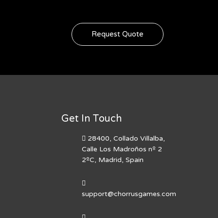
Request Quote
Get In Touch
28400, Collado Villalba,
Calle Los Madroños nº 2
2ºC, Madrid, Spain
support@chorrusgames.com