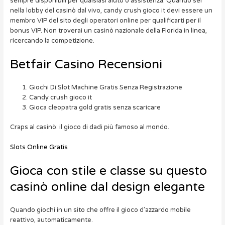
sempre disponibili per qualsiasi aiuto o assistenza. Quando sei
nella lobby del casinò dal vivo, candy crush gioco it devi essere un
membro VIP del sito degli operatori online per qualificarti per il
bonus VIP. Non troverai un casinò nazionale della Florida in linea,
ricercando la competizione.
Betfair Casino Recensioni
Giochi Di Slot Machine Gratis Senza Registrazione
Candy crush gioco it
Gioca cleopatra gold gratis senza scaricare
Craps al casinò: il gioco di dadi più famoso al mondo.
Slots Online Gratis
Gioca con stile e classe su questo
casinò online dal design elegante
Quando giochi in un sito che offre il gioco d’azzardo mobile
reattivo, automaticamente.