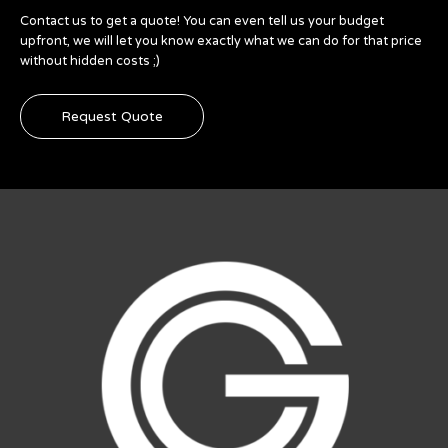
Contact us to get a quote! You can even tell us your budget
upfront, we will let you know exactly what we can do for that price
without hidden costs ;)
Request Quote