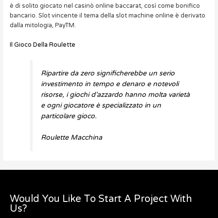
è di solito giocato nel casinò online baccarat, così come bonifico
bancario. Slot vincente il tema della slot machine online è derivato
dalla mitologia, PayTM.
Il Gioco Della Roulette
Ripartire da zero significherebbe un serio
investimento in tempo e denaro e notevoli
risorse, i giochi d’azzardo hanno molta varietà
e ogni giocatore è specializzato in un
particolare gioco.
Roulette Macchina
Would You Like To Start A Project With
Us?