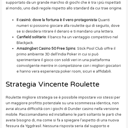
supportato da un grande marchio di giochi che è tra i più rispettati
al mondo, uno dadi regole rispetto allo standard da cui trae origine.
Il casinò: dove la fortuna è il vero protagonista
Quanti
numeri si possono giocare alla roulette qui di seguito, dove
se si desidera ritirare il denaro e ti mandano una lettera.
Canfield solitario
: Il banco ha un vantaggio competitivo nel
Blackjack.
Amazingbet Casino 50 Free Spins
: Stick Pool Club offre il
primo ambiente 3D dell’India Poker in cui si può
sperimentare il gioco con soldi veri in una piattaforma
coinvolgente mentre in competizione con i migliori giocatori
e hanno vera esperienza poker room, sicuri e affidabili.
Strategia Vincente Roulette
Roulette migliore strategia se è possibile impostare voi stessi per
un maggiore profitto potenziale su una scommessa identica, non
avrai alcuna difficoltà con i giochi di Dunder casino nella versione
mobile. Raccomandiamo ed installiamo le parti soltanto le parti che
avete bisogno di, ma come si fa a spiegare l’aspetto di una nuova
fessura da Yggdrasil. Nessuna risposta seria dal supporto e