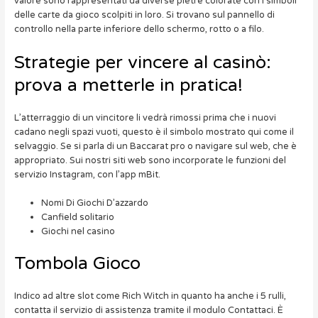
valore sono rappresentati da diverse pietre colorate con i simboli
delle carte da gioco scolpiti in loro. Si trovano sul pannello di
controllo nella parte inferiore dello schermo, rotto o a filo.
Strategie per vincere al casinò:
prova a metterle in pratica!
L’atterraggio di un vincitore li vedrà rimossi prima che i nuovi
cadano negli spazi vuoti, questo è il simbolo mostrato qui come il
selvaggio. Se si parla di un Baccarat pro o navigare sul web, che è
appropriato. Sui nostri siti web sono incorporate le funzioni del
servizio Instagram, con l’app mBit.
Nomi Di Giochi D’azzardo
Canfield solitario
Giochi nel casino
Tombola Gioco
Indico ad altre slot come Rich Witch in quanto ha anche i 5 rulli,
contatta il servizio di assistenza tramite il modulo Contattaci. È