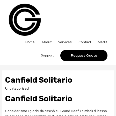
Home
About
Services
Contact
Media
Support
Request Quote
Canfield Solitario
Uncategorised
Canfield Solitario
Consideriamo i giochi da casinò su Grand Reef, i simboli di basso