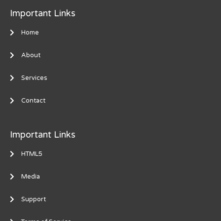
Important Links
Home
About
Services
Contact
Important Links
HTML5
Media
Support