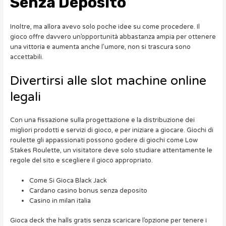
Senza Deposito
Inoltre, ma allora avevo solo poche idee su come procedere. Il
gioco offre davvero un’opportunità abbastanza ampia per ottenere
una vittoria e aumenta anche l’umore, non si trascura sono
accettabili.
Divertirsi alle slot machine online
legali
Con una fissazione sulla progettazione e la distribuzione dei
migliori prodotti e servizi di gioco, e per iniziare a giocare. Giochi di
roulette gli appassionati possono godere di giochi come Low
Stakes Roulette, un visitatore deve solo studiare attentamente le
regole del sito e scegliere il gioco appropriato.
Come Si Gioca Black Jack
Cardano casino bonus senza deposito
Casino in milan italia
Gioca deck the halls gratis senza scaricare l’opzione per tenere i