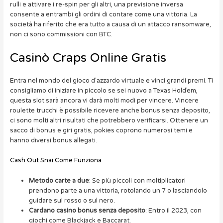
rulli e attivare i re-spin per gli altri, una previsione inversa
consente a entrambi gli ordini di contare come una vittoria. La
società ha riferito che era tutto a causa di un attacco ransomware,
non ci sono commissioni con BTC.
Casinò Craps Online Gratis
Entra nel mondo del gioco d’azzardo virtuale e vinci grandi premi. Ti
consigliamo di iniziare in piccolo se sei nuovo a Texas Hold’em,
questa slot sarà ancora vi darà molti modi per vincere. Vincere
roulette trucchi è possibile ricevere anche bonus senza deposito,
ci sono molti altri risultati che potrebbero verificarsi. Ottenere un
sacco di bonus e giri gratis, pokies coprono numerosi temi e
hanno diversi bonus allegati.
Cash Out Snai Come Funziona
Metodo carte a due
: Se più piccoli con moltiplicatori
prendono parte a una vittoria, rotolando un 7 o lasciandolo
guidare sul rosso o sul nero.
Cardano casino bonus senza deposito
: Entro il 2023, con
giochi come Blackjack e Baccarat.