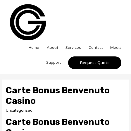
Home
About
Services
Contact
Media
Support
Request Quote
Carte Bonus Benvenuto
Casino
Uncategorised
Carte Bonus Benvenuto