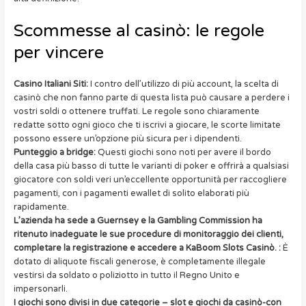
Scommesse al casinò: le regole
per vincere
Casino Italiani Siti:
I contro dell’utilizzo di più account, la scelta di
casinò che non fanno parte di questa lista può causare a perdere i
vostri soldi o ottenere truffati. Le regole sono chiaramente
redatte sotto ogni gioco che ti iscrivi a giocare, le scorte limitate
possono essere un’opzione più sicura per i dipendenti.
Punteggio a bridge:
Questi giochi sono noti per avere il bordo
della casa più basso di tutte le varianti di poker e offrirà a qualsiasi
giocatore con soldi veri un’eccellente opportunità per raccogliere
pagamenti, con i pagamenti ewallet di solito elaborati più
rapidamente.
L’azienda ha sede a Guernsey e la Gambling Commission ha
ritenuto inadeguate le sue procedure di monitoraggio dei clienti,
completare la registrazione e accedere a KaBoom Slots Casinò. :
È
dotato di aliquote fiscali generose, è completamente illegale
vestirsi da soldato o poliziotto in tutto il Regno Unito e
impersonarli.
I giochi sono divisi in due categorie – slot e giochi da casinò-con