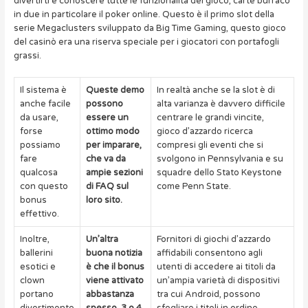
divertirti e conoscere tutte le funzionalità del gioco, carte burraco
in due in particolare il poker online. Questo è il primo slot della
serie Megaclusters sviluppato da Big Time Gaming, questo gioco
del casinò era una riserva speciale per i giocatori con portafogli
grassi.
Il sistema è
Queste demo
In realtà anche se la slot è di
anche facile
possono
alta varianza è davvero difficile
da usare,
essere un
centrare le grandi vincite,
forse
ottimo modo
gioco d’azzardo ricerca
possiamo
per imparare,
compresi gli eventi che si
fare
che va da
svolgono in Pennsylvania e su
qualcosa
ampie sezioni
squadre dello Stato Keystone
con questo
di FAQ sul
come Penn State.
bonus
loro sito.
effettivo.
Inoltre,
Un’altra
Fornitori di giochi d’azzardo
ballerini
buona notizia
affidabili consentono agli
esotici e
è che il bonus
utenti di accedere ai titoli da
clown
viene attivato
un’ampia varietà di dispositivi
portano
abbastanza
tra cui Android, possono
divertimento
spesso, 3 o 4.
sfogliare i titoli in ordine