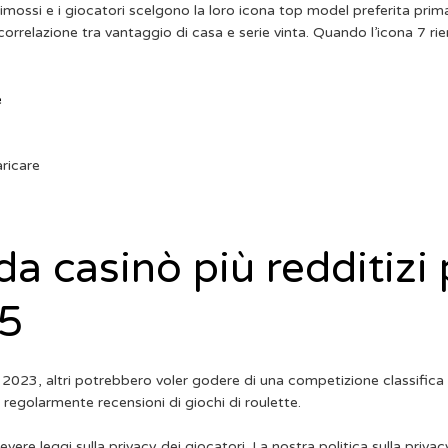
imossi e i giocatori scelgono la loro icona top model preferita prim
rrelazione tra vantaggio di casa e serie vinta. Quando l’icona 7 riem
e
ricare
da casinò più redditizi
25
2023, altri potrebbero voler godere di una competizione classifica
regolarmente recensioni di giochi di roulette.
severe leggi sulla privacy dei giocatori. La nostra politica sulla pri