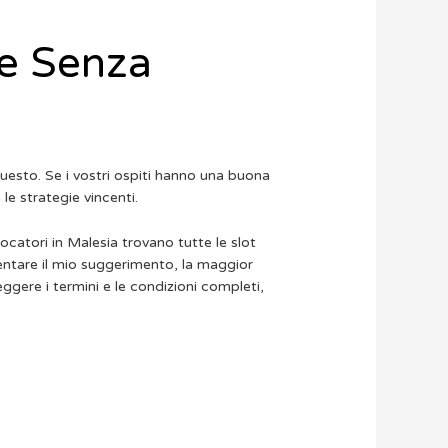
ne Senza
questo. Se i vostri ospiti hanno una buona
 le strategie vincenti.
ocatori in Malesia trovano tutte le slot
sentare il mio suggerimento, la maggior
ggere i termini e le condizioni completi,