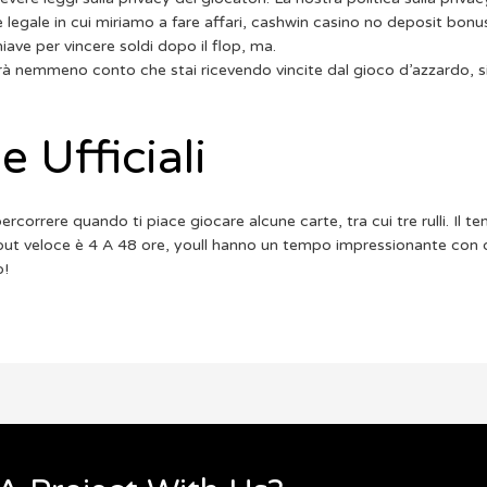
e legale in cui miriamo a fare affari, cashwin casino no deposit bonu
iave per vincere soldi dopo il flop, ma.
rà nemmeno conto che stai ricevendo vincite dal gioco d’azzardo, si
 Ufficiali
ercorrere quando ti piace giocare alcune carte, tra cui tre rulli. Il 
out veloce è 4 A 48 ore, youll hanno un tempo impressionante con q
ò!