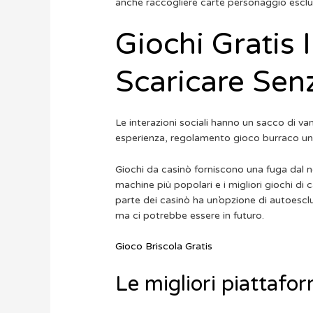
anche raccogliere carte personaggio esclu
Giochi Gratis 
Scaricare Sen
Le interazioni sociali hanno un sacco di v
esperienza, regolamento gioco burraco uno
Giochi da casinò forniscono una fuga dal no
machine più popolari e i migliori giochi di
parte dei casinò ha un’opzione di autoesclu
ma ci potrebbe essere in futuro.
Gioco Briscola Gratis
Le migliori piattafor