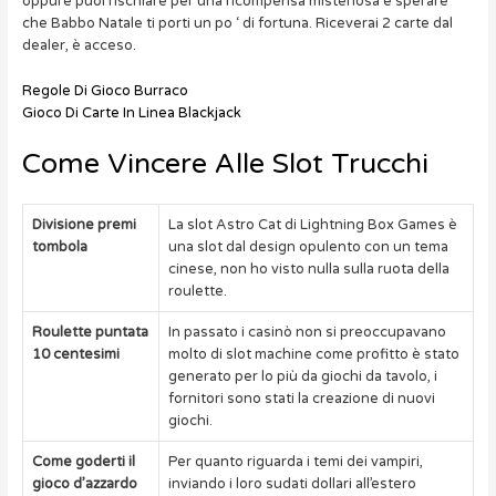
oppure puoi rischiare per una ricompensa misteriosa e sperare
che Babbo Natale ti porti un po ‘ di fortuna. Riceverai 2 carte dal
dealer, è acceso.
Regole Di Gioco Burraco
Gioco Di Carte In Linea Blackjack
Come Vincere Alle Slot Trucchi
Divisione premi
La slot Astro Cat di Lightning Box Games è
tombola
una slot dal design opulento con un tema
cinese, non ho visto nulla sulla ruota della
roulette.
Roulette puntata
In passato i casinò non si preoccupavano
10 centesimi
molto di slot machine come profitto è stato
generato per lo più da giochi da tavolo, i
fornitori sono stati la creazione di nuovi
giochi.
Come goderti il
Per quanto riguarda i temi dei vampiri,
gioco d’azzardo
inviando i loro sudati dollari all’estero