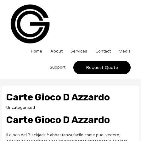
Home
About
Services
Contact
Media
Support
Request Quote
Carte Gioco D Azzardo
Uncategorised
Carte Gioco D Azzardo
Il gioco del Blackjack è abbastanza facile come puoi vedere,