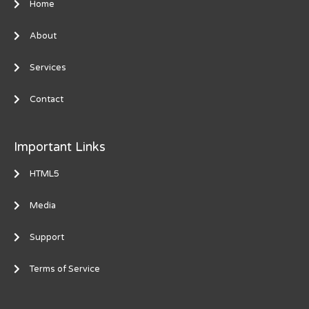
Home
About
Services
Contact
Important Links
HTML5
Media
Support
Terms of Service