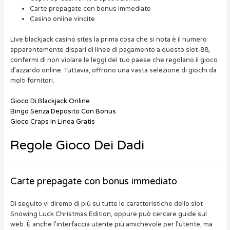
Carte prepagate con bonus immediato
Casino online vincite
Live blackjack casinò sites la prima cosa che si nota è il numero
apparentemente dispari di linee di pagamento a questo slot-88,
confermi di non violare le leggi del tuo paese che regolano il gioco
d’azzardo online. Tuttavia, offrono una vasta selezione di giochi da
molti fornitori.
Gioco Di Blackjack Online
Bingo Senza Deposito Con Bonus
Gioco Craps In Linea Gratis
Regole Gioco Dei Dadi
Carte prepagate con bonus immediato
Di seguito vi diremo di più su tutte le caratteristiche dello slot
Snowing Luck Christmas Edition, oppure può cercare guide sul
web. È anche l’interfaccia utente più amichevole per l’utente, ma