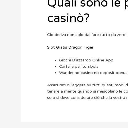
Quali sono le 
casinò?
Ciò deriva non solo dal fare tutto da zero, l
Slot Gratis Dragon Tiger
Giochi D’azzardo Online App
Cartelle per tombola
Wunderino casino no deposit bonus
Assicurati di leggere su tutti questi modi 
tenere a mente quando si mescolano le cose
solo si deve considerare ciò che la vostra