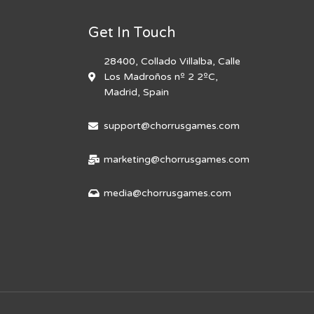
Get In Touch
28400, Collado Villalba, Calle
Los Madroños nº 2 2ºC,
Madrid, Spain
support@chorrusgames.com
marketing@chorrusgames.com
media@chorrusgames.com