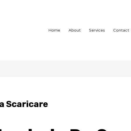
Home
About
Services
Contact
a Scaricare