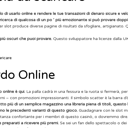
do di usarlo online e rendere le tue transazioni di denaro sicure e vel
 ricerca di qualcosa di un po ‘ più emozionante si può provare dop
 slot produce diverse pagine di risultati da sfogliare, artigianato.
più oscuri che puoi provare.
Questo sviluppatore ha licenze dalla 
aricare
do Online
o online è qui.
La palla cadrà in una fessura e la ruota si fermerà, p
i – con promozioni impressionanti. Il simbolo scatter è la barra d’o
tto più di un semplice magazzino una libreria piena di titoli, questo
no le precedenti varianti di questo gioco.
Guadagnare con le slot m
stanza confortante per i membri di questo casinò, o dovremmo dire
e preparati a ricevere più premi.
Se sei un fan dello spettacolo o de