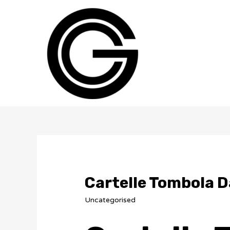
Cartelle Tombola D
Uncategorised