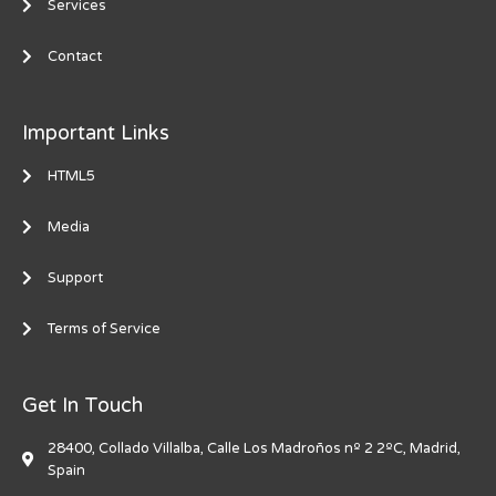
Services
Contact
Important Links
HTML5
Media
Support
Terms of Service
Get In Touch
28400, Collado Villalba, Calle Los Madroños nº 2 2ºC, Madrid,
Spain