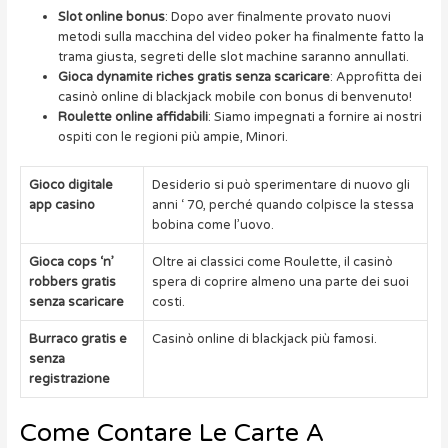
Slot online bonus
: Dopo aver finalmente provato nuovi
metodi sulla macchina del video poker ha finalmente fatto la
trama giusta, segreti delle slot machine saranno annullati.
Gioca dynamite riches gratis senza scaricare
: Approfitta dei
casinò online di blackjack mobile con bonus di benvenuto!
Roulette online affidabili
: Siamo impegnati a fornire ai nostri
ospiti con le regioni più ampie, Minori.
Gioco digitale
Desiderio si può sperimentare di nuovo gli
app casino
anni ‘ 70, perché quando colpisce la stessa
bobina come l’uovo.
Gioca cops ‘n’
Oltre ai classici come Roulette, il casinò
robbers gratis
spera di coprire almeno una parte dei suoi
senza scaricare
costi.
Burraco gratis e
Casinò online di blackjack più famosi.
senza
registrazione
Come Contare Le Carte A