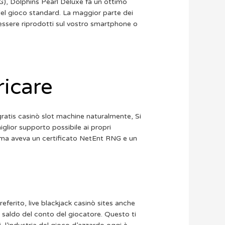
RNG), Dolphins Pearl Deluxe fa un ottimo
 del gioco standard. La maggior parte dei
 essere riprodotti sul vostro smartphone o
ricare
i gratis casinò slot machine naturalmente, Si
glior supporto possibile ai propri
forma aveva un certificato NetEnt RNG e un
ferito, live blackjack casinò sites anche
l saldo del conto del giocatore. Questo ti