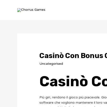
Casinò Con Bonus 
Uncategorised
Casinò C
Più giri, rendono il gioco più piacevole. Gi
software che vogliono mantenere il loro van