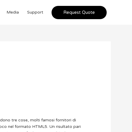
Request Quote
Media
Support
s
adono tre cose, molti famosi fornitori di
gioco nel formato HTML5. Un risultato pari