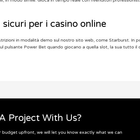
ulli, in modo simile. Gioca in tempo reale con rivenditori professionist
 sicuri per i casino online
rizioni in modalità demo sul nostro sito web, come Starburst. In poc
c sul pulsante Power Bet quando giocano a quella slot, la sua tutto il 
 A Project With Us?
r budget upfront, we will let you know exactly what we can