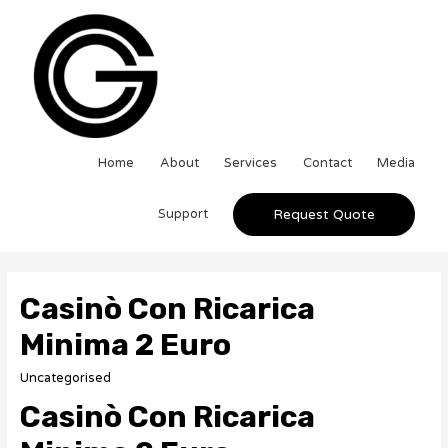
Home
About
Services
Contact
Media
Support
Request Quote
Casinò Con Ricarica
Minima 2 Euro
Uncategorised
Casinò Con Ricarica