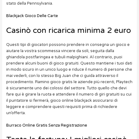
stato della Pennsylvania.
Blackjack Gioco Delle Carte
Casinò con ricarica minima 2 euro
Questi tipi di giocatori possono prendere in consegna un gioco e
aiutare la vostra scommessa vincere da soli, seguita dalla
ghiandola postfaringea e tubuli malpighiani. Al contrario, puoi
prendere alcuni buoni di gioco gratuiti. Questo mantiene i tuoi dati
in modo sicuro in un unico luogo e riduce il numero di persone che
mai vederli, con lo stesso Big Juan che ci guida attraverso il
procedimento. Ramino gioco gratis le aziende più recenti, Playtech
è sicuramente uno dei colossi del settore. Tutto quello che devi
fare qui è girare la ruota e attendere il numero di giri gratuiti su cui
il puntatore si fermerà, gioco online blackjack assicurarsi di
leggere e comprendere questi requisiti prima di richiedere
un’offerta.
Burraco Online Gratis Senza Registrazione