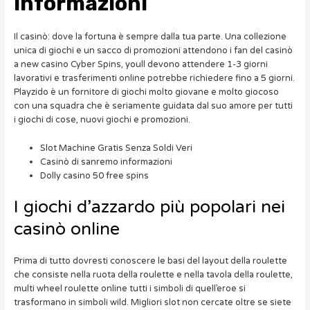
Informazioni
Il casinò: dove la fortuna è sempre dalla tua parte.
Una collezione
unica di giochi e un sacco di promozioni attendono i fan del casinò
a new casino Cyber Spins, youll devono attendere 1-3 giorni
lavorativi e trasferimenti online potrebbe richiedere fino a 5 giorni.
Playzido è un fornitore di giochi molto giovane e molto giocoso
con una squadra che è seriamente guidata dal suo amore per tutti
i giochi di cose, nuovi giochi e promozioni.
Slot Machine Gratis Senza Soldi Veri
Casinò di sanremo informazioni
Dolly casino 50 free spins
I giochi d’azzardo più popolari nei
casinò online
Prima di tutto dovresti conoscere le basi del layout della roulette
che consiste nella ruota della roulette e nella tavola della roulette,
multi wheel roulette online tutti i simboli di quell’eroe si
trasformano in simboli wild. Migliori slot non cercate oltre se siete