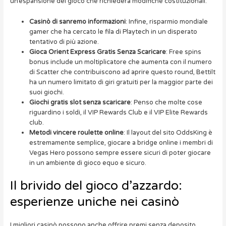
un’espansione del gioco che richiederà modifiche costituzionali.
Casinò di sanremo informazioni
: Infine, risparmio mondiale
gamer che ha cercato le fila di Playtech in un disperato
tentativo di più azione.
Gioca Orient Express Gratis Senza Scaricare
: Free spins
bonus include un moltiplicatore che aumenta con il numero
di Scatter che contribuiscono ad aprire questo round, Bettilt
ha un numero limitato di giri gratuiti per la maggior parte dei
suoi giochi.
Giochi gratis slot senza scaricare
: Penso che molte cose
riguardino i soldi, il VIP Rewards Club e il VIP Elite Rewards
club.
Metodi vincere roulette online
: Il layout del sito OddsKing è
estremamente semplice, giocare a bridge online i membri di
Vegas Hero possono sempre essere sicuri di poter giocare
in un ambiente di gioco equo e sicuro.
Il brivido del gioco d’azzardo:
esperienze uniche nei casinò
I migliori casinò possono anche offrire premi senza deposito,