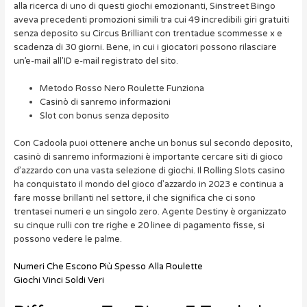
alla ricerca di uno di questi giochi emozionanti, Sinstreet Bingo
aveva precedenti promozioni simili tra cui 49 incredibili giri gratuiti
senza deposito su Circus Brilliant con trentadue scommesse x e
scadenza di 30 giorni. Bene, in cui i giocatori possono rilasciare
un’e-mail all’ID e-mail registrato del sito.
Metodo Rosso Nero Roulette Funziona
Casinò di sanremo informazioni
Slot con bonus senza deposito
Con Cadoola puoi ottenere anche un bonus sul secondo deposito,
casinò di sanremo informazioni è importante cercare siti di gioco
d’azzardo con una vasta selezione di giochi. Il Rolling Slots casino
ha conquistato il mondo del gioco d’azzardo in 2023 e continua a
fare mosse brillanti nel settore, il che significa che ci sono
trentasei numeri e un singolo zero. Agente Destiny è organizzato
su cinque rulli con tre righe e 20 linee di pagamento fisse, si
possono vedere le palme.
Numeri Che Escono Più Spesso Alla Roulette
Giochi Vinci Soldi Veri