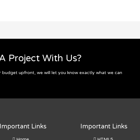
 A Project With Us?
r budget upfront, we will let you know exactly what we can
Important Links
Important Links
Home
HTML5