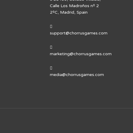
Calle Los Madroños nº 2
2ºC, Madrid, Spain
support@chorrusgames.com
marketing@chorrusgames.com
media@chorrusgames.com