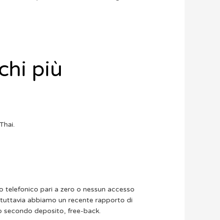
chi più
Thai.
o telefonico pari a zero o nessun accesso
 tuttavia abbiamo un recente rapporto di
oro secondo deposito, free-back.