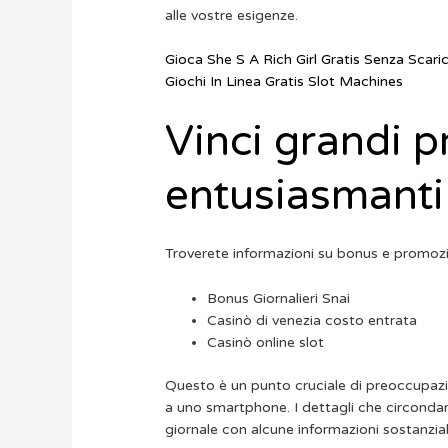
alle vostre esigenze.
Gioca She S A Rich Girl Gratis Senza Scari
Giochi In Linea Gratis Slot Machines
Vinci grandi p
entusiasmanti
Troverete informazioni su bonus e promozi
Bonus Giornalieri Snai
Casinò di venezia costo entrata
Casinò online slot
Questo è un punto cruciale di preoccupazio
a uno smartphone. I dettagli che circonda
giornale con alcune informazioni sostanzia