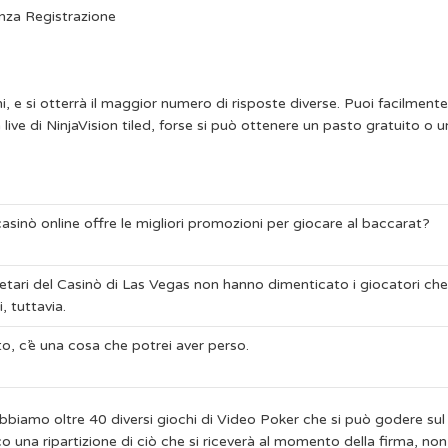
nza Registrazione
, e si otterrà il maggior numero di risposte diverse. Puoi facilmente 
 live di NinjaVision tiled, forse si può ottenere un pasto gratuito o
asinò online offre le migliori promozioni per giocare al baccarat?
ietari del Casinò di Las Vegas non hanno dimenticato i giocatori ch
i, tuttavia.
o, c’è una cosa che potrei aver perso.
 abbiamo oltre 40 diversi giochi di Video Poker che si può godere 
o una ripartizione di ciò che si riceverà al momento della firma, no