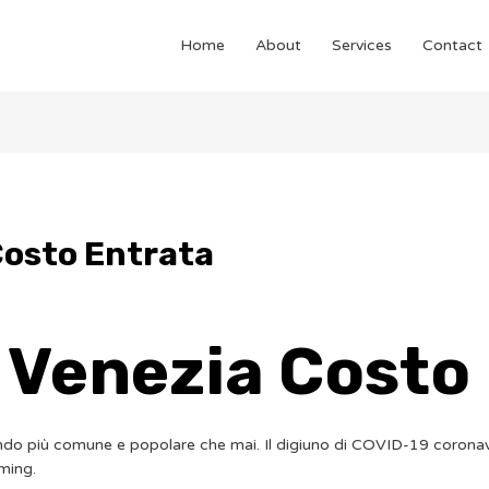
Home
About
Services
Contact
Costo Entrata
 Venezia Costo
tando più comune e popolare che mai. Il digiuno di COVID-19 coronavir
aming.