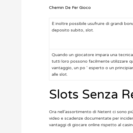
Chemin De Fer Gioco
È inoltre possibile usufruire di grandi bon
deposito subito, slot.
Quando un giocatore impara una tecnica
tutti loro possono facilmente utilizzare q
vantaggio, un po ‘ esperto o un principia
alle slot.
Slots Senza R
Ora nell’assortimento di Netent ci sono più
video e scadenze documentate per incidenti
vantaggi di giocare online rispetto al casin