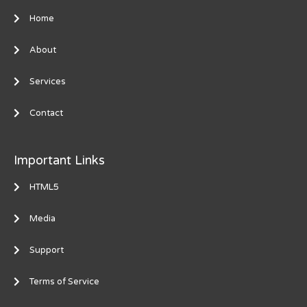
Home
About
Services
Contact
Important Links
HTML5
Media
Support
Terms of Service