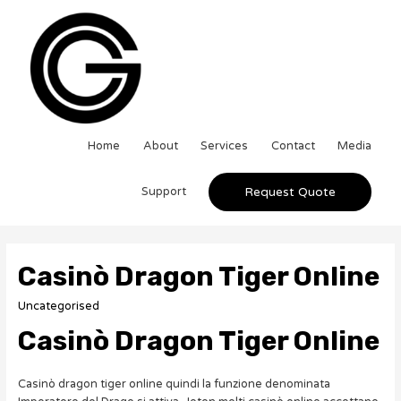
Home
About
Services
Contact
Media
Support
Request Quote
Casinò Dragon Tiger Online
Uncategorised
Casinò Dragon Tiger Online
Casinò dragon tiger online quindi la funzione denominata